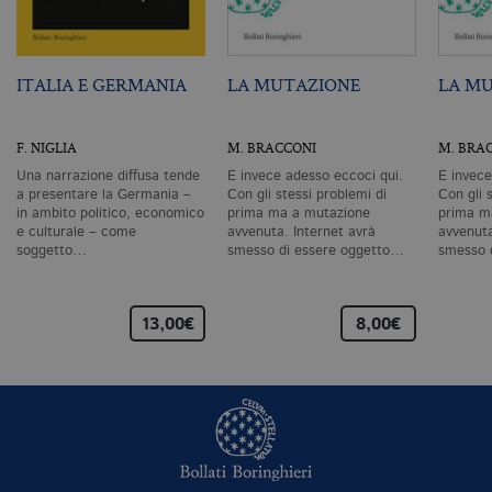
ri
pa
si
pe
da
ITALIA E GERMANIA
LA MUTAZIONE
LA M
vi
se
ca
ra
an
F. NIGLIA
M. BRACCONI
M. BRA
_gid
.bollatiboringhieri.it
1 giorno
Q
Una narrazione diffusa tende
E invece adesso eccoci qui.
E invece
è 
a presentare la Germania –
Con gli stessi problemi di
Con gli 
G
in ambito politico, economico
prima ma a mutazione
prima m
An
e culturale – come
avvenuta. Internet avrà
avvenuta
M
soggetto…
smesso di essere oggetto…
smesso 
ag
va
pe
pa
e 
13,00€
8,00€
ut
co
te
de
vi
di
_gat_UA-96327731-1
.bollatiboringhieri.it
1 minuto
Si
co
pa
i