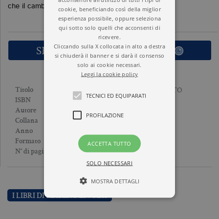
che il cambiamento era in atto.
cookie, beneficiando così della miglior
esperienza possibile, oppure seleziona
qui sotto solo quelli che acconsenti di
ricevere.
Cliccando sulla X collocata in alto a destra
SFOGLIA LE PRIME PAGINE
si chiuderà il banner e si darà il consenso
solo ai cookie necessari.
Leggi la cookie policy
IL RIFORMISMO MANCATO
Titolo
TECNICI ED EQUIPARATI
9788833928241
ISBN
MARINO LIVOLSI
Autore
PROFILAZIONE
NUOVA CULTURA
Collana
2016
Anno
Brossura
Formato
ACCETTA TUTTO
271
N° di pagine
SOLO NECESSARI
MOSTRA DETTAGLI
I LIBRI DI MARINO LIVOLSI
Tecnici ed equiparati