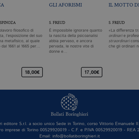
CA
GLI AFORISMI
IL MOTTO DI
 SPINOZA
S. FREUD
S. FREUD
olavoro filosofico di
È impossibile ignorare quanto
«La differenza tr
a, l’esposizione del suo
la nascita della psicoanalisi
ordinari
e profess
ma metafisico, al quale
abbia pervaso, e ancora
straordinari
consi
ò dal 1661 al 1665 per…
pervada, le nostre vite di
che gli ordinari
donne e…
18,00€
17,00€
ri editore S.r.l. a socio unico Sede in Torino, corso Vittorio Emanuele 
ro imprese di Torino 00529920019 - C.F. e P.IVA 00529920019 - REA
Email: info@bollatiboringhieri.it