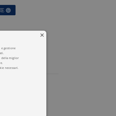
NE
E
×
UBERMAN
i e gestione
ti.
 della miglior
re.
kie necessari.