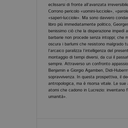
eclissarsi di fronte all’avanzata irreversibil
Corrono pericolo «uomini-lucciole», «parole
«saperi-lucciole». Ma sono davvero conda
libro più immediatamente politico, George
benissimo ciò che la disperazione impedì a
barbarie non procede senza intoppi; che me
oscura i barlumi che resistono malgrado tu
l’arcaico paralizza l’intelligenza del prese
montaggio di tempi diversi, da cui il pass
sempre. Attraverso un confronto appassi
Benjamin e Giorgio Agamben, Didi-Huberm
sopravvivenza. In questa prospettiva, il de
antropologica, ma è risorsa vitale. Le sue
atomi che cadono in Lucrezio: inventano fo
umanità».