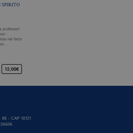
 SPIRITO
ESSERE DISPERSI
RIFERIMENTO ED
ESISTENZA
S. ZABALA
S. KRIPKE
a professori
Sempre più spesso, politici e
Riferimento ed esistenza
ori
filosofi si presentano come
raccoglie i testi delle sei
ste nel fatto
portatori ultimi della verità.
lezioni che Saul Kripke tenn
 non…
La realtà di cui…
per le prestigiose «John
Locke…
12,00€
22,00€
25,00
II, 86 - CAP 10121
 226606