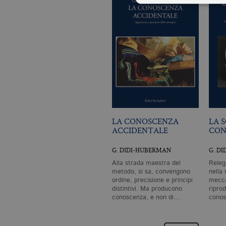
I cookie tecnici sono stretta
dell'account. Il sito Web non
Garante, i cookie analitici 
Nome
Do
CookieScriptConsent
.bo
_ga
.bo
LA CONOSCENZA
LA 
ACCIDENTALE
CO
G. DIDI-HUBERMAN
G. D
Alla strada maestra del
Releg
_gid
.bo
metodo, si sa, convengono
nella 
ordine, precisione e principi
mecca
distintivi. Ma producono
ripro
_gat_UA-96327731-1
.bo
conoscenza, e non di…
conos