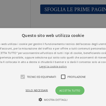
SFOGLIA LE PRIME PAGI
COME LE LUCCIOL
Titolo
Questo sito web utilizza cookie
9788833920559
ISBN
GEORGES DIDI-H
Autore
 web utilizza i cookie per gestire il funzionamento tecnico dell'accesso degli utent
NUOVA CULTURA
Collana
ll'account, per la misurazione del traffico e per offrire a tutti contenuti personalizza
2010
Anno
CETTA TUTTO" per acconsentire all'utilizzo di tutti i tipi di cookie, beneficiando così
Brossura
Formato
perienza possibile, oppure seleziona qui sotto solo quelli che acconsenti di riceve
112
N° di pagine
la X collocata in alto a destra si chiuderà il banner e si darà il consenso solo ai coo
Leggi la cookie policy
TECNICI ED EQUIPARATI
PROFILAZIONE
UBERMAN
SOLO NECESSARI
ACCETTA TUTTO
MOSTRA DETTAGLI