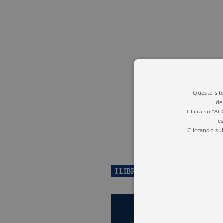
Questo sito
de
Clicca su "AC
es
Cliccando sul
I LIBRI DI GEORGES DIDI-H