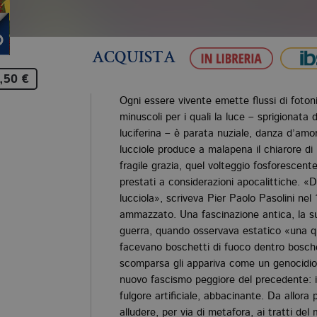
ACQUISTA
,50 €
Ogni essere vivente emette flussi di fotoni
minuscoli per i quali la luce – sprigionata
luciferina – è parata nuziale, danza d’amo
lucciole produce a malapena il chiarore di
fragile grazia, quel volteggio fosforescent
prestati a considerazioni apocalittiche. «
lucciola», scriveva Pier Paolo Pasolini nel
ammazzato. Una fascinazione antica, la sua,
guerra, quando osservava estatico «una q
facevano boschetti di fuoco dentro boschet
scomparsa gli appariva come un genocidio c
nuovo fascismo peggiore del precedente: il
fulgore artificiale, abbacinante. Da allora 
alludere, per via di metafora, ai tratti d