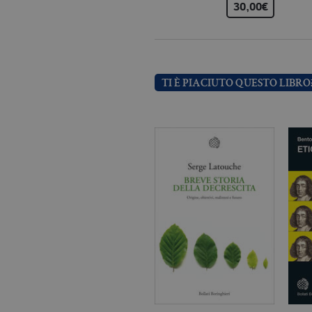
30,00€
Nome
Dominio
TI È PIACIUTO QUESTO LIBRO
_fbp
.bollatiboringhieri