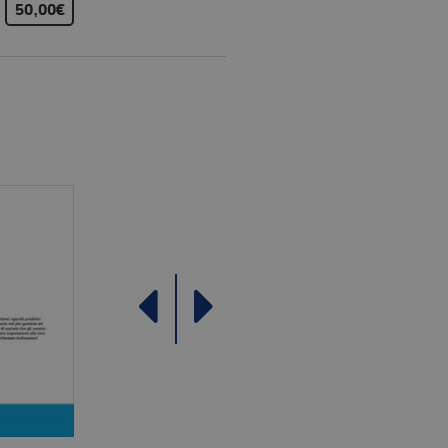
50,00€
16,50€
come offerte in tempo reale