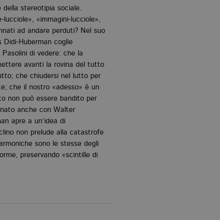
e della stereotipia sociale.
-lucciole», «immagini-lucciole»,
nnati ad andare perduti? Nel suo
s Didi-Huberman coglie
 Pasolini di vedere: che la
ttere avanti la rovina del tutto
tto; che chiudersi nel lutto per
nte; che il nostro «adesso» è un
ato non può essere bandito per
onato anche con Walter
an apre a un’idea di
clino non prelude alla catastrofe
 armoniche sono le stesse degli
rme, preservando «scintille di