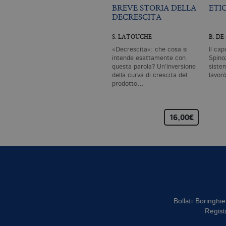
BREVE STORIA DELLA
ETI
DECRESCITA
S. LATOUCHE
B. DE
«Decrescita»: che cosa si
Il cap
intende esattamente con
Spinoz
questa parola? Un’inversione
siste
della curva di crescita del
lavor
prodotto…
16,00€
Bollati Boringhie
Regist