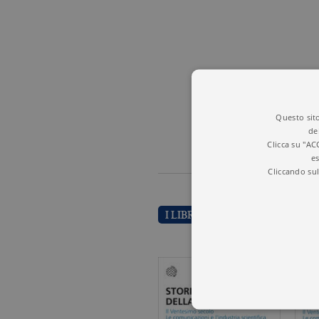
Questo sito
de
Clicca su "AC
es
Cliccando sul
I LIBRI DI CHARLES SINGER