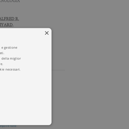
ECNOLOGIA
ALFRED R.
LMYARD
,
MS
×
ORI
i e gestione
ti.
 della miglior
re.
kie necessari.