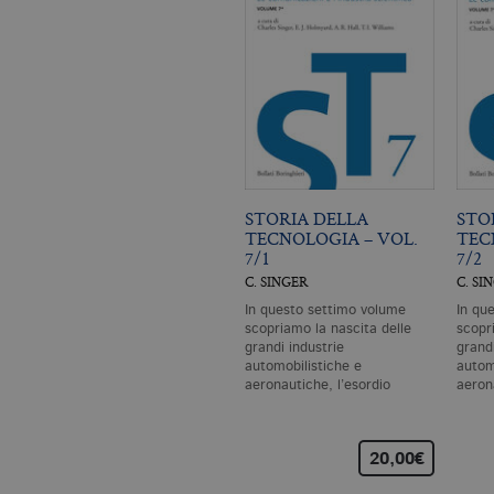
I cookie tecnici sono stretta
dell'account. Il sito Web non
Garante, i cookie analitici 
Nome
Do
CookieScriptConsent
.bo
STORIA DELLA
STO
TECNOLOGIA – VOL.
TEC
_ga
.bo
7/1
7/2
C. SINGER
C. SI
In questo settimo volume
In qu
scopriamo la nascita delle
scopr
_gid
.bo
grandi industrie
grandi
automobilistiche e
autom
aeronautiche, l’esordio
aeron
dell’esplorazione…
dell’
_gat_UA-96327731-1
.bo
20,00€