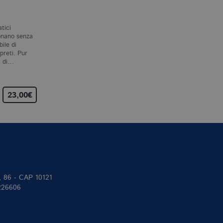
VISSUTO
P. MAZZARELLO
A. RUTHERFORD
atici
Il leggendario mago della
Questo libro parla di te,
onano senza
sperimentazione, Lazzaro
proprio di te in prima
bile di
Spallanzani, era un affermato
persona. Di te e di tutti i
rpreti. Pur
professore di storia naturale
cento e più miliardi di esser
i di…
a Pavia quando…
umani che sono…
23,00€
25,00€
15,00€
II, 86 - CAP 10121
 226606