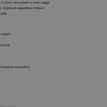
 ci sono raccontati in brevi saggi
 chiarezza espositiva brillano
evole.
i imperi
tecnica
e
industria scientifica