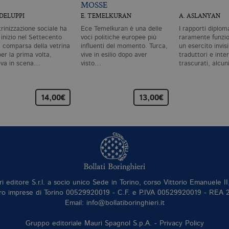
MOSSE
ODELUPPI
E. TEMELKURAN
A. ASLANYAN
trinizzazione sociale ha
Ece Temelkuran è una delle
I rapporti diplom
 inizio nel Settecento
voci politiche europee più
raramente funzi
a comparsa della vetrina
influenti del momento. Turca,
un esercito invisi
er la prima volta,
vive in esilio dopo aver
traduttori e inte
va in scena…
visto…
trascurati, alcun
14,00€
13,00€
ri editore S.r.l. a socio unico Sede in Torino, corso Vittorio Emanuele 
ro imprese di Torino 00529920019 - C.F. e P.IVA 00529920019 - REA
Email: info@bollatiboringhieri.it
Gruppo editoriale Mauri Spagnol S.p.A. -
Privacy Policy