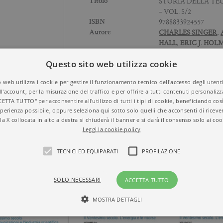
STORIA DELLA T
Titolo
– VOL. 5/2
9788833924557
ISBN
CHARLES SINGER
,
Autore
HALL
,
ERIC J. HO
TREVOR I. WILLIA
Questo sito web utilizza cookie
I GRANDI PENSAT
Collana
SCIENZA
Temi
 web utilizza i cookie per gestire il funzionamento tecnico dell'accesso degli utent
2013
Anno
ll'account, per la misurazione del traffico e per offrire a tutti contenuti personalizza
Brossura
Formato
CETTA TUTTO" per acconsentire all'utilizzo di tutti i tipi di cookie, beneficiando così
392
N° di pagine
perienza possibile, oppure seleziona qui sotto solo quelli che acconsenti di riceve
la X collocata in alto a destra si chiuderà il banner e si darà il consenso solo ai coo
Leggi la cookie policy
TECNICI ED EQUIPARATI
PROFILAZIONE
SOLO NECESSARI
ACCETTA TUTTO
MOSTRA DETTAGLI