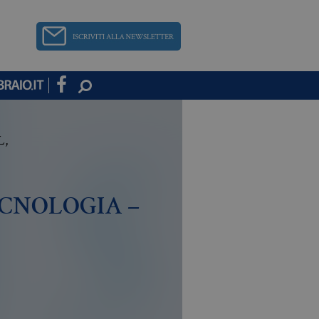
L
,
ECNOLOGIA –