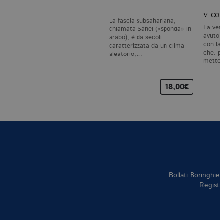
V. C
La fascia subsahariana,
La ve
chiamata Sahel («sponda» in
avuto
arabo), è da secoli
con l
caratterizzata da un clima
che, p
aleatorio,…
mette
18,00€
Bollati Boringhie
Regist