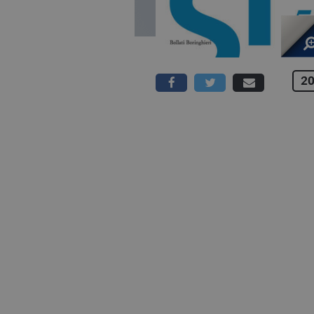
20
392 PAGINE