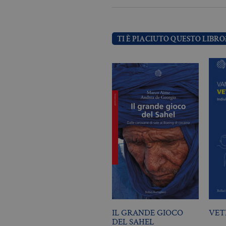
Nome
Dominio
TI È PIACIUTO QUESTO LIBRO
_fbp
.bollatiboringhieri
IL GRANDE GIOCO
VET
DEL SAHEL