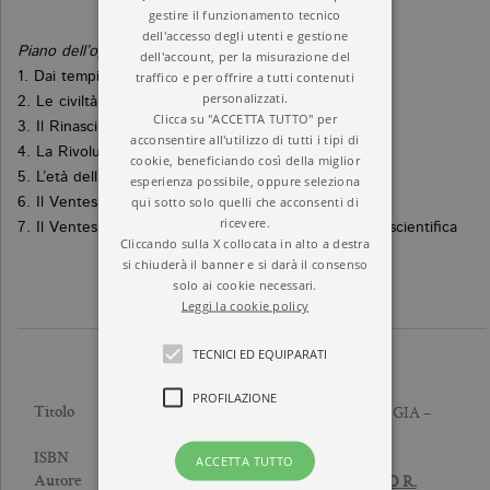
gestire il funzionamento tecnico
dell'accesso degli utenti e gestione
Piano dell’opera
:
dell'account, per la misurazione del
traffico e per offrire a tutti contenuti
1. Dai tempi primitivi alla caduta degli antichi imperi
personalizzati.
2. Le civiltà mediterranee e il Medioevo
Clicca su "ACCETTA TUTTO" per
3. Il Rinascimento e l’incontro di scienza e tecnica
acconsentire all'utilizzo di tutti i tipi di
4. La Rivoluzione industriale
cookie, beneficiando così della miglior
5. L’età dell’acciaio
esperienza possibile, oppure seleziona
qui sotto solo quelli che acconsenti di
6. Il Ventesimo secolo. L’energia e le risorse
ricevere.
7. Il Ventesimo secolo. Le comunicazioni e l’industria scientifica
Cliccando sulla X collocata in alto a destra
si chiuderà il banner e si darà il consenso
solo ai cookie necessari.
Leggi la cookie policy
TECNICI ED EQUIPARATI
PROFILAZIONE
STORIA DELLA TECNOLOGIA –
Titolo
VOL. 6/2
9788833924571
ISBN
ACCETTA TUTTO
CHARLES SINGER
,
ALFRED R.
Autore