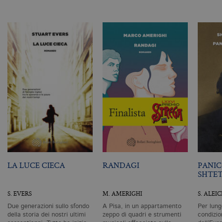
ut
a
n
ge
m
c
id
de
in
ri
pa
si
pe
da
vi
se
ca
ra
an
_gid
.bollatiboringhieri.it
1 giorno
Q
è 
G
LA LUCE CIECA
RANDAGI
PANIC
An
M
SHTE
ag
va
pe
S. EVERS
M. AMERIGHI
S. ALEI
pa
e 
Due generazioni sullo sfondo
A Pisa, in un appartamento
Per lung
ut
della storia dei nostri ultimi
zeppo di quadri e strumenti
condizio
co