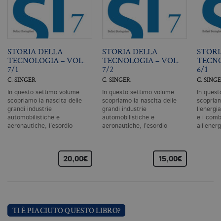
C
Sc
ri
pr
co
co
vi
STORIA DELLA
STORIA DELLA
STORI
ne
il
TECNOLOGIA – VOL.
TECNOLOGIA – VOL.
TECNO
co
7/1
7/2
6/1
C
Sc
C. SINGER
C. SINGER
C. SING
fu
co
In questo settimo volume
In questo settimo volume
In quest
scopriamo la nascita delle
scopriamo la nascita delle
scopria
_ga
.bollatiboringhieri.it
2 anni
Q
grandi industrie
grandi industrie
l'energia
di
automobilistiche e
automobilistiche e
e i combu
as
aeronautiche, l’esordio
aeronautiche, l’esordio
all'ener
G
Un
dell’esplorazione…
dell’esplorazione…
An
u
a
20,00€
15,00€
si
de
an
c
ut
G
Q
vi
TI È PIACIUTO QUESTO LIBRO?
pe