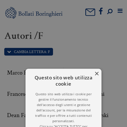
Autori /F
CAMBIA LETTERA: F
Marco Fabbrichesi
Franco Fabbro
×
Questo sito web utilizza
cookie
Francesco Faeta
Daniela Falcioni
Questo sito web utilizza i cookie per
gestire il funzionamento tecnico
dell'accesso degli utenti e gestione
dell'account, per la misurazione del
Dean Falk
Paul G. Falkowski
traffico e per offrire a tutti contenuti
personalizzati.
Clicca su "ACCETTA TUTTO" per