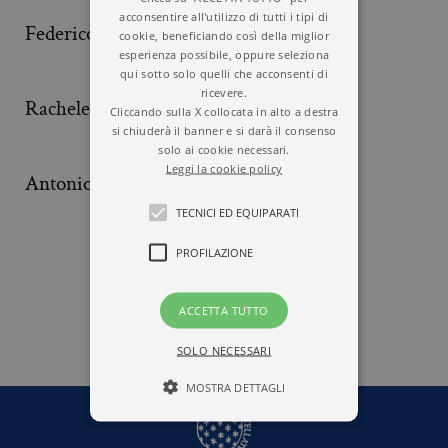
acconsentire all'utilizzo di tutti i tipi di
Federico Faloppa
Nita Farahany
cookie, beneficiando così della miglior
esperienza possibile, oppure seleziona
qui sotto solo quelli che acconsenti di
ricevere.
Rachele Farina
Mario Farné
Cliccando sulla X collocata in alto a destra
si chiuderà il banner e si darà il consenso
solo ai cookie necessari.
Leggi la cookie policy
Antonio Fasano
Graziella Fava
Vizziello
TECNICI ED EQUIPARATI
PROFILAZIONE
1
2
3
4
5
6
ACCETTA TUTTO
SOLO NECESSARI
MOSTRA DETTAGLI