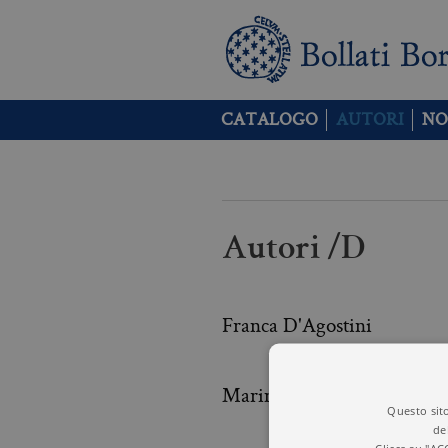
CATALOGO
AUTORI
NO
Autori /D
Franca D'Agostini
Marina D'Angelo
Questo sito
de