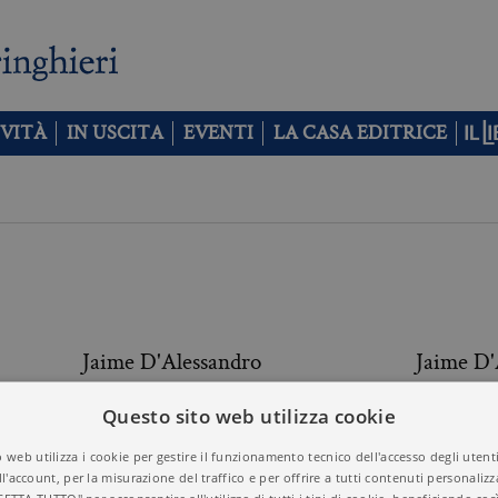
VITÀ
IN USCITA
EVENTI
LA CASA EDITRICE
Jaime D'Alessandro
Jaime D'
Questo sito web utilizza cookie
Eleonora Daniel
Charles
 web utilizza i cookie per gestire il funzionamento tecnico dell'accesso degli utent
ll'account, per la misurazione del traffico e per offrire a tutti contenuti personalizza