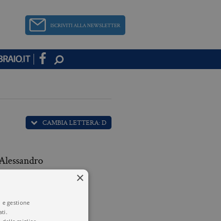
CAMBIA LETTERA: D
Alessandro
×
 Darwin
i e gestione
ti.