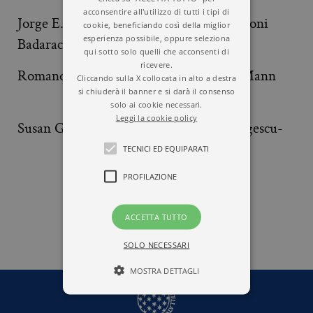
acconsentire all'utilizzo di tutti i tipi di
Jorge E. Garcia
Giovanni Garroni
cookie, beneficiando così della miglior
esperienza possibile, oppure seleziona
Badaracco
qui sotto solo quelli che acconsenti di
ricevere.
Romano Gasparotti
Murray Gell-Mann
Cliccando sulla X collocata in alto a destra
si chiuderà il banner e si darà il consenso
solo ai cookie necessari.
Leggi la cookie policy
Susan George
Nicholas Georgescu-
Roegen
TECNICI ED EQUIPARATI
PROFILAZIONE
1
2
3
4
5
ACCETTA TUTTO
SOLO NECESSARI
MOSTRA DETTAGLI