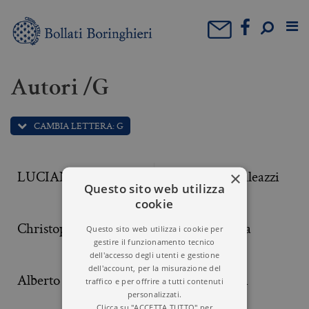
Autori /G
CAMBIA LETTERA: G
LUCIANO GALANO
Gian Maria Galeazzi
×
Questo sito web utilizza
cookie
Christophe Galfard
Mario Galzigna
Questo sito web utilizza i cookie per
gestire il funzionamento tecnico
dell'accesso degli utenti e gestione
dell'account, per la misurazione del
Alberto Gandolfi
Paolo Gangemi
traffico e per offrire a tutti contenuti
personalizzati.
Clicca su "ACCETTA TUTTO" per