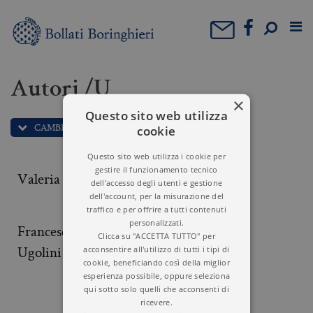
Autori /U
×
Questo sito web utilizza
CAMBIA LETTERA: U
cookie
Questo sito web utilizza i cookie per
gestire il funzionamento tecnico
Valeria Ugazio
Valeria Ugazio
dell'accesso degli utenti e gestione
dell'account, per la misurazione del
traffico e per offrire a tutti contenuti
personalizzati.
Francesco Claudio
Paolo Urbani
Clicca su "ACCETTA TUTTO" per
Ugolini
acconsentire all'utilizzo di tutti i tipi di
cookie, beneficiando così della miglior
esperienza possibile, oppure seleziona
qui sotto solo quelli che acconsenti di
ricevere.