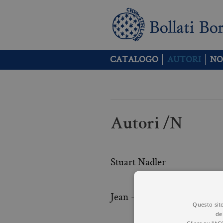
CATALOGO
AUTORI
NO
Autori /N
Stuart Nadler
Jean - Luc Nancy
Questo sito
de