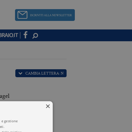
CAMBIA LETTERA: N
agel
×
o Nante
i e gestione
ti.