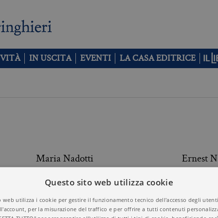
VITÀ
IN USCITA
EVENTI
LA CASA EDITRICE
Maria Nadotti
Ernest N
Questo sito web utilizza cookie
Bernardo Nante
Fernand
 web utilizza i cookie per gestire il funzionamento tecnico dell'accesso degli utent
ll'account, per la misurazione del traffico e per offrire a tutti contenuti personalizza