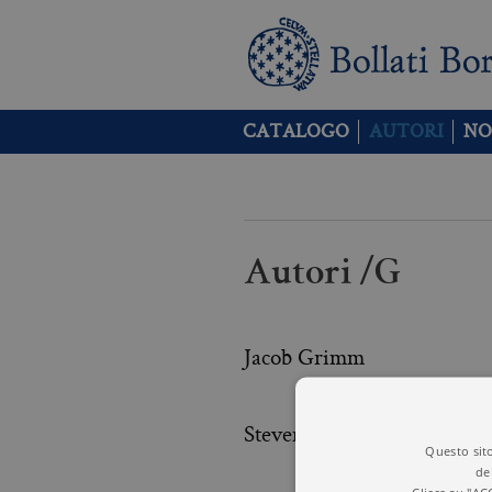
CATALOGO
AUTORI
NO
Autori /G
Jacob Grimm
Steven Gubser
Questo sito
de