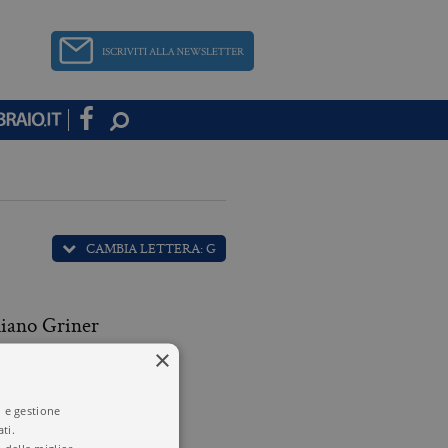
CAMBIA LETTERA: G
iano Griner
×
 Guidano
i e gestione
ti.