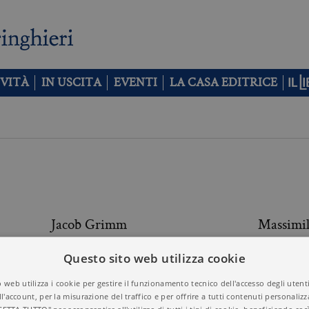
VITÀ
IN USCITA
EVENTI
LA CASA EDITRICE
Jacob Grimm
Massimil
Questo sito web utilizza cookie
Angelo Guerraggio
Vittorio
 web utilizza i cookie per gestire il funzionamento tecnico dell'accesso degli utent
ll'account, per la misurazione del traffico e per offrire a tutti contenuti personalizza