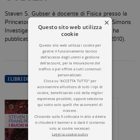
Steven S. Gubser è docente di Fisica presso la
×
Princeton University. Nel 2017 ha vinto il Simons
Questo sito web utilizza
Investigator Award in Physics. In italiano ha
cookie
pubblicato
Il piccolo libro delle stringh
e (2010).
Questo sito web utilizza i cookie per
gestire il funzionamento tecnico
dell'accesso degli utenti e gestione
dell'account, per la misurazione del
traffico e per offrire a tutti contenuti
personalizzati.
I LIBRI DI STEVEN GUBSER
Clicca su "ACCETTA TUTTO" per
acconsentire all'utilizzo di tutti i tipi di
cookie, beneficiando così della miglior
esperienza possibile, oppure seleziona
qui sotto solo quelli che acconsenti di
ricevere.
Cliccando sulla X collocata in alto a destra
si chiuderà il banner e si darà il consenso
solo ai cookie necessari.
Leggi la cookie policy