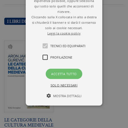
esperienza possibile, oppure seleziona
qui sotto solo quelli che acconsenti di
ricevere.
Cliccando sulla X collocata in alto a destra
I LIBRI DI ARON JAKOVLEVIČ GUREVIČ
si chiuderà il banner e si darà il consenso
solo ai cookie necessari.
Leggi la cookie policy
TECNICI ED EQUIPARATI
PROFILAZIONE
ACCETTA TUTTO
SOLO NECESSARI
MOSTRA DETTAGLI
Tecnici ed equiparati
LE CATEGORIE DELLA
CULTURA MEDIEVALE
Profilazione