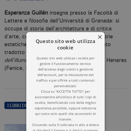
Esperanza Guillén
insegna presso la Facoltà di
Lettere e filosofia dell’Università di Granada: si
occupa di storia dell’architettura e di critica
×
d’arte, con particolare attenzione alle teorie
Questo sito web utilizza
estetiche ottocentesche. In italiano è stato
cookie
tradotto il suo
Arte neoclassica. L’età
Questo sito web utilizza i cookie per
dell’illuminismo
, scritto insieme a Ignacio Henares
gestire il funzionamento tecnico
(Fenice, Milano 2000).
dell'accesso degli utenti e gestione
dell'account, per la misurazione del
traffico e per offrire a tutti contenuti
personalizzati.
Clicca su "ACCETTA TUTTO" per
acconsentire all'utilizzo di tutti i tipi di
cookie, beneficiando così della miglior
I LIBRI DI ESPERANZA GUILLÉN
esperienza possibile, oppure seleziona
qui sotto solo quelli che acconsenti di
ricevere.
Cliccando sulla X collocata in alto a destra
si chiuderà il banner e si darà il consenso