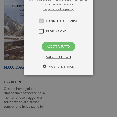
solo ai cookie necessari.
Leggi la cookie policy
TECNICI ED EQUIPARATI
PROFILAZIONE
ACCETTA TUTTO
SOLO NECESSARI
NAUFRAGI
MOSTRA DETTAGLI
E. GUILLÉN
Tecnici ed equiparati
Ci sono immagini che
Profilazione
rimangono conficcate nella
mente, che attraggono e
terrorizzano allo stesso
I cookie tecnici sono strettamente
tempo, che ipnotizzano lo
necessari, consentono la funzionalità
del sito Web principale come l'accesso
spettatore:…
degli utenti e la gestione dell'account. Il