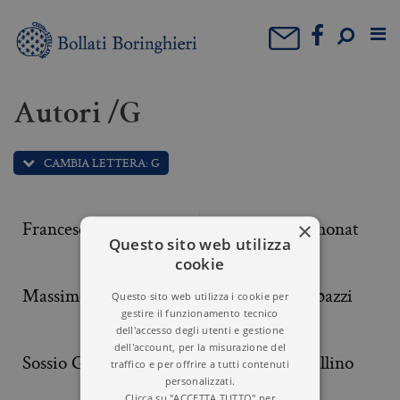
Autori /G
CAMBIA LETTERA: G
Francesco Germinario
Ludovico Geymonat
×
Questo sito web utilizza
cookie
Massimo Gezzi
Roberto Giacobazzi
Questo sito web utilizza i cookie per
gestire il funzionamento tecnico
dell'accesso degli utenti e gestione
dell'account, per la misurazione del
Sossio Giametta
Tilde Giani Gallino
traffico e per offrire a tutti contenuti
personalizzati.
Clicca su "ACCETTA TUTTO" per