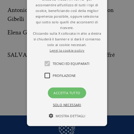
acconsentire all'utilizzo di tutti i tipi di
Antonio Camillo
Siegfried Giedion
cookie, beneficiando così della miglior
esperienza possibile, oppure seleziona
Gibelli
qui sotto solo quelli che acconsenti di
ricevere.
Elena Gigante
Paolo Gila
Cliccando sulla X collocata in alto a destra
si chiuderà il banner e si darà il consenso
solo ai cookie necessari.
Leggi la cookie policy
SALVADOR GINER
Domenico Gioffré
TECNICI ED EQUIPARATI
PROFILAZIONE
1
2
3
4
5
ACCETTA TUTTO
SOLO NECESSARI
MOSTRA DETTAGLI