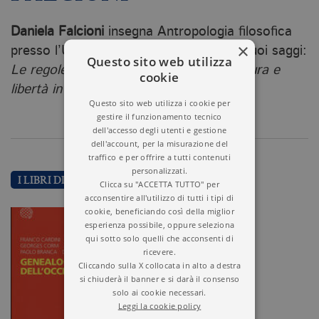
Daniela Falcioni
insegna Antropologia filosofica
×
presso l’Università della Calabria. Tra i suoi saggi:
Questo sito web utilizza
Le regole della relazionalità
(1991) e
Natura e
cookie
libertà in Kant
(2000).
Questo sito web utilizza i cookie per
gestire il funzionamento tecnico
dell'accesso degli utenti e gestione
dell'account, per la misurazione del
traffico e per offrire a tutti contenuti
personalizzati.
I LIBRI DI DANIELA FALCIONI
Clicca su "ACCETTA TUTTO" per
acconsentire all'utilizzo di tutti i tipi di
cookie, beneficiando così della miglior
esperienza possibile, oppure seleziona
qui sotto solo quelli che acconsenti di
ricevere.
Cliccando sulla X collocata in alto a destra
si chiuderà il banner e si darà il consenso
solo ai cookie necessari.
Leggi la cookie policy