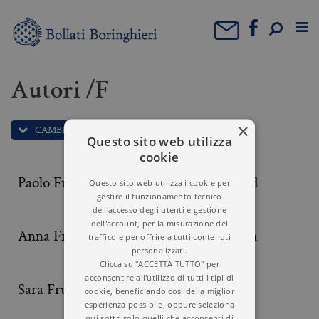
Autori /F
×
CAMBIA LETTERA: F
Questo sito web utilizza
cookie
Paolo Freguglia
Sigmund Freud
Questo sito web utilizza i cookie per
gestire il funzionamento tecnico
dell'accesso degli utenti e gestione
dell'account, per la misurazione del
Anna Freud
Yona Friedman
traffico e per offrire a tutti contenuti
personalizzati.
Clicca su "ACCETTA TUTTO" per
acconsentire all'utilizzo di tutti i tipi di
Sara Fruner
Hannah Fry
cookie, beneficiando così della miglior
esperienza possibile, oppure seleziona
qui sotto solo quelli che acconsenti di