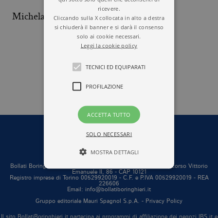
ricevere.
Michela Fusaschi
Cliccando sulla X collocata in alto a destra
si chiuderà il banner e si darà il consenso
solo ai cookie necessari.
Leggi la cookie policy
TECNICI ED EQUIPARATI
1
2
3
4
5
6
PROFILAZIONE
ACCETTA TUTTO
SOLO NECESSARI
MOSTRA DETTAGLI
Bollati Boringhieri editore S.r.l. a socio unico Sede in Torino, corso Vittorio
Emanuele II, 86 - CAP 10121
Registro imprese di Torino 00529920019 - C.F. e P.IVA 00529920019 - REA
226606
Tecnici ed equiparati
Email: info@bollatiboringhieri.it
Profilazione
Gruppo editoriale Mauri Spagnol S.p.A. -
Privacy Policy
Il sito BollatiBoringhieri.it partecipa ai programmi di affiliazione dei negozi IBS.