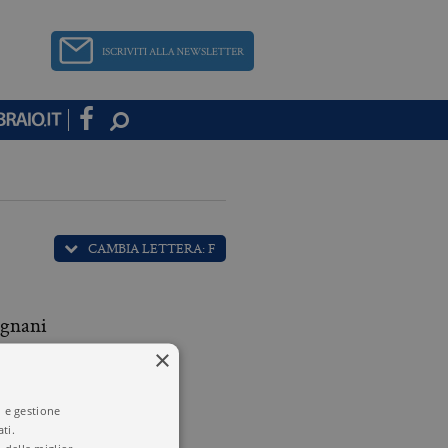
CAMBIA LETTERA: F
rgnani
×
uro Ferrari
i e gestione
ti.