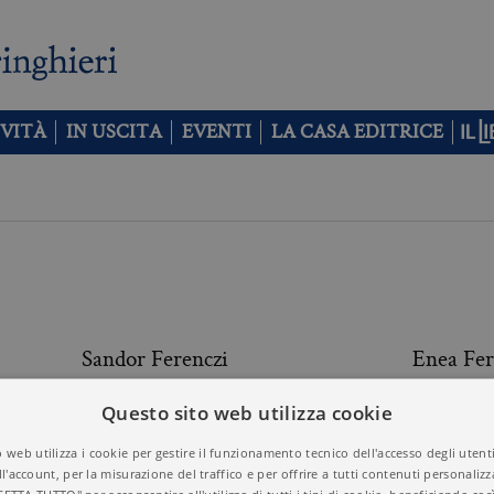
VITÀ
IN USCITA
EVENTI
LA CASA EDITRICE
Sandor Ferenczi
Enea Fe
Questo sito web utilizza cookie
Enrico Fermi
Gian Art
 web utilizza i cookie per gestire il funzionamento tecnico dell'accesso degli utent
ll'account, per la misurazione del traffico e per offrire a tutti contenuti personalizza