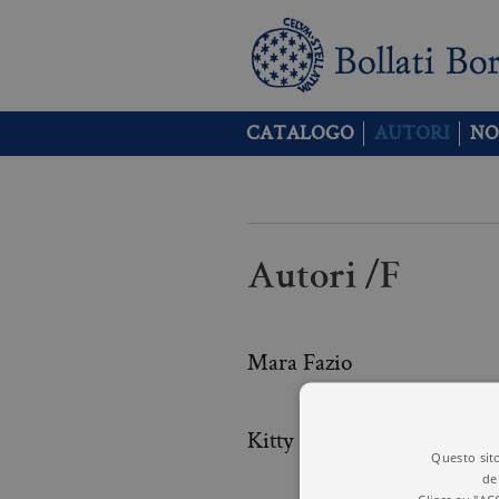
CATALOGO
AUTORI
NO
Autori /F
Mara Fazio
Kitty Ferguson
Questo sito
de