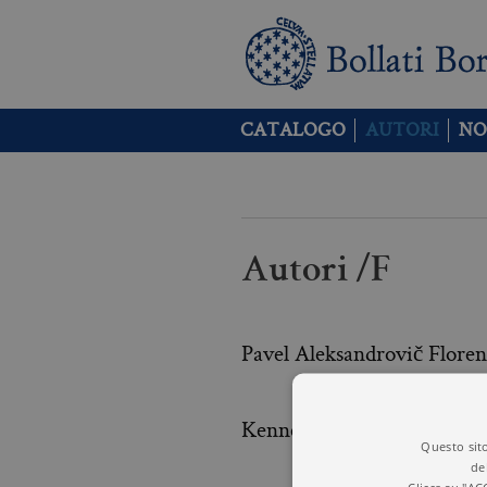
CATALOGO
AUTORI
NO
Autori /F
Pavel Aleksandrovič Floren
Kenneth W Ford
Questo sito
de