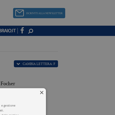
CAMBIA LETTERA: F
 Focher
×
 Fornaro
i e gestione
ti.