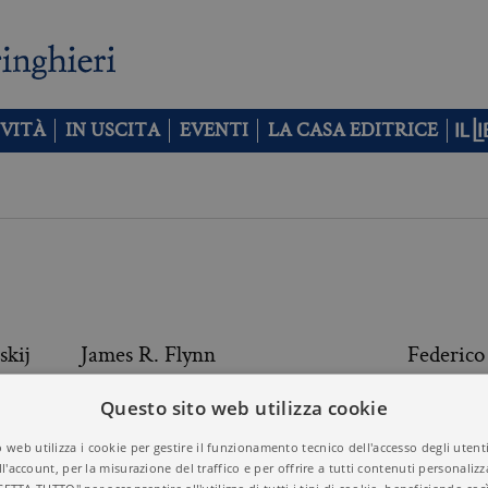
VITÀ
IN USCITA
EVENTI
LA CASA EDITRICE
skij
James R. Flynn
Federico
Questo sito web utilizza cookie
Emanuela Fornari
Federico
 web utilizza i cookie per gestire il funzionamento tecnico dell'accesso degli utent
ll'account, per la misurazione del traffico e per offrire a tutti contenuti personalizza