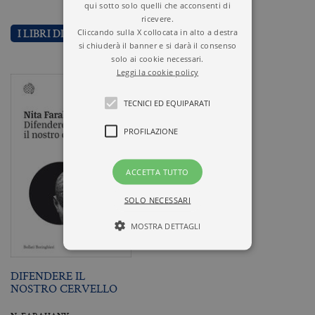
qui sotto solo quelli che acconsenti di
ricevere.
Cliccando sulla X collocata in alto a destra
I LIBRI DI NITA FARAHANY
si chiuderà il banner e si darà il consenso
solo ai cookie necessari.
Leggi la cookie policy
TECNICI ED EQUIPARATI
PROFILAZIONE
ACCETTA TUTTO
SOLO NECESSARI
MOSTRA DETTAGLI
DIFENDERE IL
Tecnici ed equiparati
NOSTRO CERVELLO
Profilazione