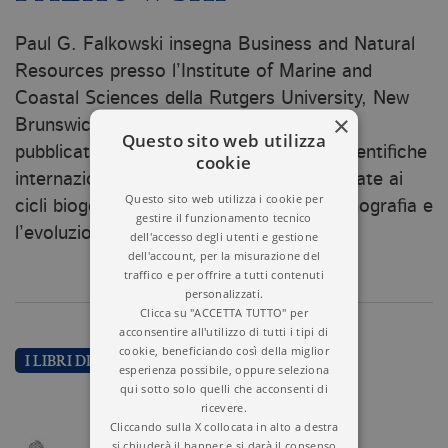
Paul G. Falkowski insegna Business and Natural
Resources presso l’Institute of Marine and
Coastal Sciences della Rutgers University, New
×
Brunswick, New Jersey. Le sue ricerche,
Questo sito web utilizza
pubblicate nelle più prestigiose riviste scientifiche
cookie
internazionali, sono principalmente dedicate ai
Questo sito web utilizza i cookie per
cicli biogeochimici, la fotosintesi, l’oceanografia e
gestire il funzionamento tecnico
l’evoluzione biologica.
dell'accesso degli utenti e gestione
dell'account, per la misurazione del
traffico e per offrire a tutti contenuti
personalizzati.
Clicca su "ACCETTA TUTTO" per
acconsentire all'utilizzo di tutti i tipi di
cookie, beneficiando così della miglior
I LIBRI DI PAUL G. FALKOWSKI
esperienza possibile, oppure seleziona
qui sotto solo quelli che acconsenti di
ricevere.
Cliccando sulla X collocata in alto a destra
si chiuderà il banner e si darà il consenso