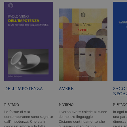
Tecnici ed equiparati
Profilazione
I cookie tecnici sono strettamente
necessari, consentono la funzionalità
del sito Web principale come l'accesso
degli utenti e la gestione dell'account. Il
sito Web non può essere utilizzato
correttamente senza i cookie
strettamente necessari. Col rispetto
delle condizioni previste dal Garante, i
cookie analitici sono equiparati ai
tecnici e dunque non necessitano del
consenso.
Nome
Dominio
Scadenza
De
CookieScriptConsent
.bollatiboringhieri.it
1 mese
Q
vi
DELL’IMPOTENZA
AVERE
SAGGI
da
NEGA
C
Sc
ri
P. VIRNO
P. VIRNO
P. VIRN
pr
co
Le forme di vita
Il verbo avere risiede al cuore
In ogni
co
contemporanee sono segnate
del nostro linguaggio.
una part
vi
dall’impotenza. Che sia in
Diciamo continuamente che
dimessa 
ne
il
gioco un amore o la lotta
gli esseri umani
hanno
senza so