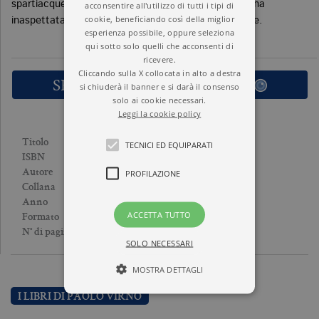
spartiacque. Da una paroletta riesce a dispiegare una
acconsentire all'utilizzo di tutti i tipi di
cookie, beneficiando così della miglior
inaspettata fenomenologia della coscienza negatrice.
esperienza possibile, oppure seleziona
qui sotto solo quelli che acconsenti di
ricevere.
Cliccando sulla X collocata in alto a destra
SFOGLIA LE PRIME PAGINE
si chiuderà il banner e si darà il consenso
solo ai cookie necessari.
Leggi la cookie policy
E COSÌ VIA, ALL’INFINITO
Titolo
TECNICI ED EQUIPARATI
9788833921563
ISBN
PAOLO VIRNO
Autore
PROFILAZIONE
TEMI
Collana
2010
Anno
ACCETTA TUTTO
Brossura
Formato
223
N° di pagine
SOLO NECESSARI
MOSTRA DETTAGLI
I LIBRI DI PAOLO VIRNO