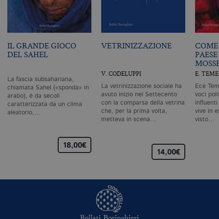
ri
pa
si
pe
da
vi
IL GRANDE GIOCO
VETRINIZZAZIONE
COME 
se
DEL SAHEL
PAESE
ca
ra
MOSS
an
V. CODELUPPI
E. TEM
La fascia subsahariana,
_gid
.bollatiboringhieri.it
1 giorno
Q
La vetrinizzazione sociale ha
Ece Teme
chiamata Sahel («sponda» in
è 
avuto inizio nel Settecento
voci pol
G
arabo), è da secoli
An
con la comparsa della vetrina
influent
caratterizzata da un clima
M
che, per la prima volta,
vive in e
aleatorio,…
ag
metteva in scena…
visto…
va
pe
pa
e 
18,00€
ut
14,00€
co
te
de
vi
di
_gat_UA-96327731-1
.bollatiboringhieri.it
1 minuto
Si
co
pa