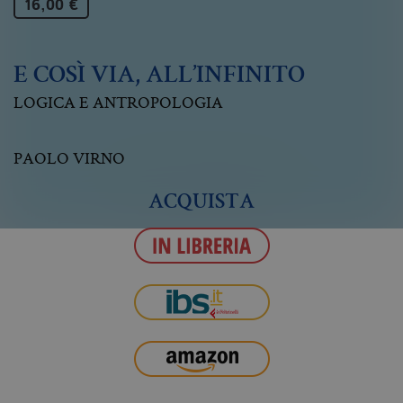
16,00 €
E COSÌ VIA, ALL’INFINITO
LOGICA E ANTROPOLOGIA
PAOLO VIRNO
ACQUISTA