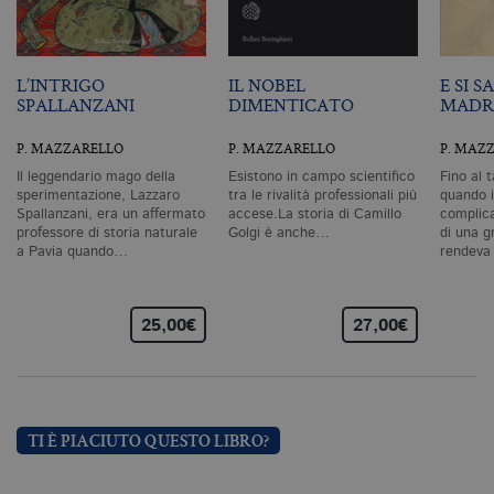
degli utenti e la gestione dell'account. Il
sito Web non può essere utilizzato
correttamente senza i cookie
strettamente necessari. Col rispetto
delle condizioni previste dal Garante, i
L’INTRIGO
IL NOBEL
E SI 
cookie analitici sono equiparati ai
SPALLANZANI
DIMENTICATO
MADR
tecnici e dunque non necessitano del
consenso.
P. MAZZARELLO
P. MAZZARELLO
P. MAZ
Nome
Dominio
Scadenza
De
Il leggendario mago della
Esistono in campo scientifico
Fino al 
CookieScriptConsent
.bollatiboringhieri.it
1 mese
Q
sperimentazione, Lazzaro
tra le rivalità professionali più
quando 
vi
Spallanzani, era un affermato
accese.La storia di Camillo
complicaz
da
professore di storia naturale
Golgi è anche…
di una g
C
a Pavia quando…
rendeva
Sc
ri
interve
pr
co
co
25,00€
27,00€
vi
ne
il
co
C
Sc
fu
co
TI È PIACIUTO QUESTO LIBRO?
_ga
.bollatiboringhieri.it
2 anni
Q
di