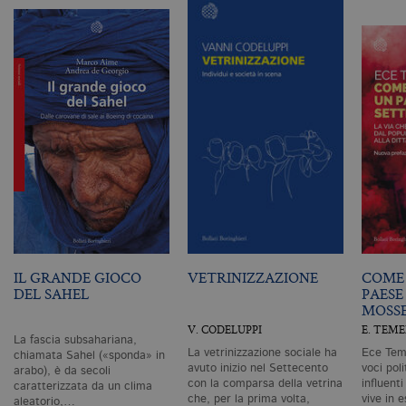
as
G
Un
An
u
a
si
de
an
c
ut
G
Q
vi
pe
ut
a
n
ge
m
c
id
IL GRANDE GIOCO
VETRINIZZAZIONE
COME 
de
DEL SAHEL
PAESE
in
MOSS
ri
pa
V. CODELUPPI
E. TEM
si
La fascia subsahariana,
pe
La vetrinizzazione sociale ha
Ece Teme
chiamata Sahel («sponda» in
da
avuto inizio nel Settecento
voci pol
arabo), è da secoli
vi
con la comparsa della vetrina
influent
se
caratterizzata da un clima
ca
che, per la prima volta,
vive in e
aleatorio,…