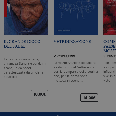
id
de
in
ri
pa
si
pe
da
vi
se
ca
IL GRANDE GIOCO
VETRINIZZAZIONE
COME 
ra
an
DEL SAHEL
PAESE
MOSS
_gid
.bollatiboringhieri.it
1 giorno
Q
è 
V. CODELUPPI
E. TEM
G
La fascia subsahariana,
An
La vetrinizzazione sociale ha
Ece Teme
chiamata Sahel («sponda» in
M
avuto inizio nel Settecento
voci pol
arabo), è da secoli
ag
con la comparsa della vetrina
influent
caratterizzata da un clima
va
che, per la prima volta,
vive in e
aleatorio,…
pe
metteva in scena…
visto…
pa
e 
ut
co
18,00€
te
14,00€
de
vi
di
_gat_UA-96327731-1
.bollatiboringhieri.it
1 minuto
Si