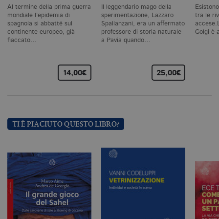
vi
Al termine della prima guerra
Il leggendario mago della
Esistono
ne
il
mondiale l’epidemia di
sperimentazione, Lazzaro
tra le ri
co
spagnola si abbatté sul
Spallanzani, era un affermato
accese.L
C
continente europeo, già
professore di storia naturale
Golgi è
Sc
fiaccato…
a Pavia quando…
fu
co
_ga
.bollatiboringhieri.it
2 anni
Q
di
14,00€
25,00€
as
G
Un
An
u
a
si
TI È PIACIUTO QUESTO LIBRO?
de
an
c
ut
G
Q
vi
pe
ut
a
n
ge
m
c