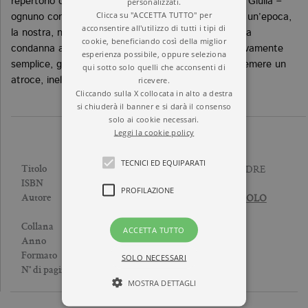
personalizzati.
repertorio chirurgico europeo. Grazie a Edoardo e a Giulia –
Clicca su "ACCETTA TUTTO" per
ognuno coraggioso a modo suo – si aprì la strada a un’epoca,
acconsentire all'utilizzo di tutti i tipi di
la nostra, nella quale un parto cesareo non è più una
cookie, beneficiando così della miglior
condanna a morte sicura, bensì un intervento relativamente
esperienza possibile, oppure seleziona
semplice, grazie al quale le donne non devono più temere un
qui sotto solo quelli che acconsenti di
ricevere.
atroce, ineluttabile destino.
Cliccando sulla X collocata in alto a destra
si chiuderà il banner e si darà il consenso
solo ai cookie necessari.
Leggi la cookie policy
TECNICI ED EQUIPARATI
E SI SALVÒ ANCHE LA MADRE
Titolo
9788833926094
ISBN
PROFILAZIONE
PAOLO MAZZARELLO
,
PAOLO
Autore
MAZZARELLO
NUOVA CULTURA
Collana
ACCETTA TUTTO
2015
Anno
Brossura
Formato
SOLO NECESSARI
208
N° di pagine
MOSTRA DETTAGLI