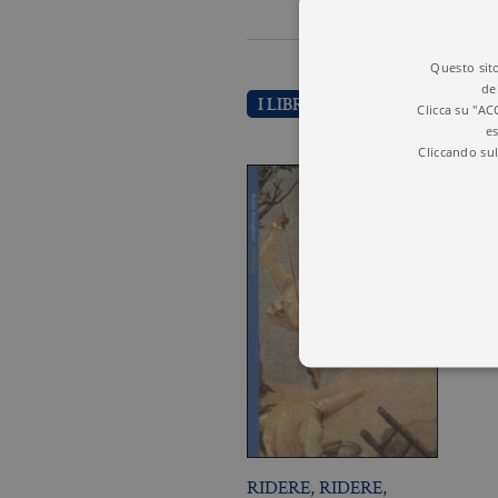
Questo sito
de
I LIBRI DI MONICA VELLA
Clicca su "AC
es
Cliccando sul
I cookie tecnici sono stretta
dell'account. Il sito Web non
RIDERE, RIDERE,
Garante, i cookie analitici 