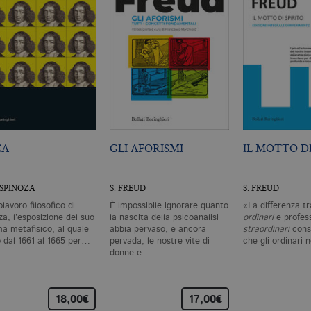
da inserzionisti di terze parti
CA
GLI AFORISMI
IL MOTTO DI
 SPINOZA
S. FREUD
S. FREUD
olavoro filosofico di
È impossibile ignorare quanto
«La differenza tr
a, l’esposizione del suo
la nascita della psicoanalisi
ordinari
e profess
ma metafisico, al quale
abbia pervaso, e ancora
straordinari
consi
ò dal 1661 al 1665 per…
pervada, le nostre vite di
che gli ordinari
donne e…
18,00€
17,00€