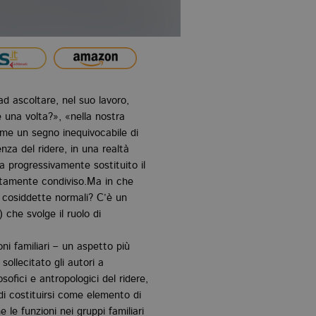
ad ascoltare, nel suo lavoro,
 una volta?», «nella nostra
ome un segno inequivocabile di
nza del ridere, in una realtà
ha progressivamente sostituito il
cutamente condiviso.Ma in che
e cosiddette normali? C’è un
 che svolge il ruolo di
oni familiari – un aspetto più
ollecitato gli autori a
osoﬁci e antropologici del ridere,
 di costituirsi come elemento di
 le funzioni nei gruppi familiari