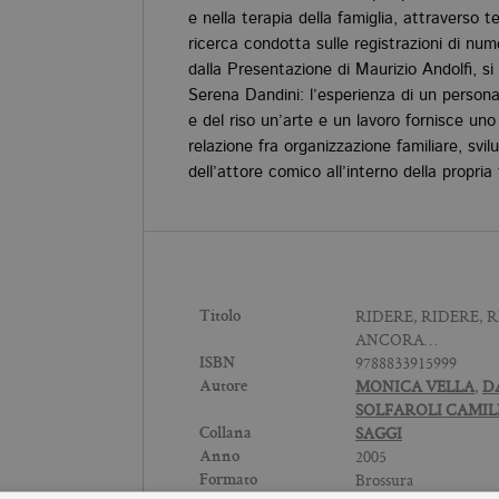
e nella terapia della famiglia, attraverso 
ricerca condotta sulle registrazioni di nu
dalla Presentazione di Maurizio Andolﬁ, s
Serena Dandini: l’esperienza di un persona
e del riso un’arte e un lavoro fornisce un
relazione fra organizzazione familiare, svil
dell’attore comico all’interno della propria 
RIDERE, RIDERE, 
Titolo
ANCORA…
9788833915999
ISBN
MONICA VELLA
,
D
Autore
SOLFAROLI CAMIL
SAGGI
Collana
2005
Anno
Brossura
Formato