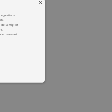
×
i e gestione
ti.
 della miglior
re.
kie necessari.
 utenti e la gestione
delle condizioni previste dal