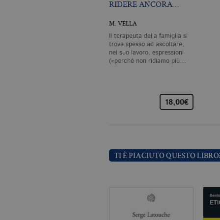
RIDERE ANCORA…
Nome
Do
M. VELLA
CookieScriptConsent
.bo
Il terapeuta della famiglia si
trova spesso ad ascoltare,
nel suo lavoro, espressioni
_ga
.bo
(«perché non ridiamo più…
18,00€
_gid
.bo
_gat_UA-96327731-1
.bo
TI È PIACIUTO QUESTO LIBRO
Nome
Dominio
_fbp
.bollatiboringhieri