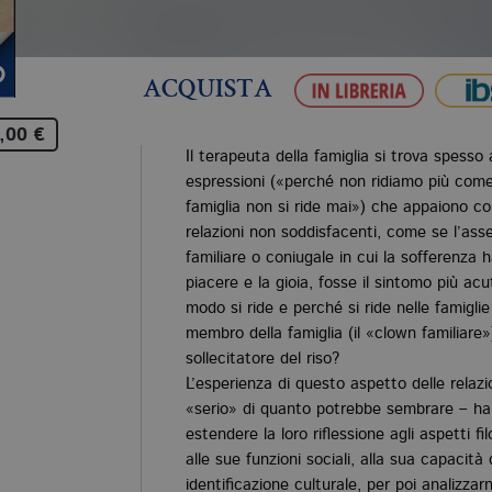
ACQUISTA
,00 €
Il terapeuta della famiglia si trova spesso 
espressioni («perché non ridiamo più come
famiglia non si ride mai») che appaiono c
relazioni non soddisfacenti, come se l’asse
familiare o coniugale in cui la sofferenza 
piacere e la gioia, fosse il sintomo più a
modo si ride e perché si ride nelle famigli
membro della famiglia (il «clown familiare»)
sollecitatore del riso?
L’esperienza di questo aspetto delle relazi
«serio» di quanto potrebbe sembrare – ha s
estendere la loro riﬂessione agli aspetti ﬁl
alle sue funzioni sociali, alla sua capacità
identiﬁcazione culturale, per poi analizzarne