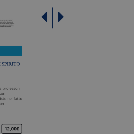
 SPIRITO
ESSERE DISPERSI
RIFERIMENTO ED
ESISTENZA
S. ZABALA
S. KRIPKE
a professori
Sempre più spesso, politici e
Riferimento ed esistenza
ori
filosofi si presentano come
raccoglie i testi delle sei
ste nel fatto
portatori ultimi della verità.
lezioni che Saul Kripke tenn
 non…
La realtà di cui…
per le prestigiose «John
Locke…
12,00€
22,00€
25,00