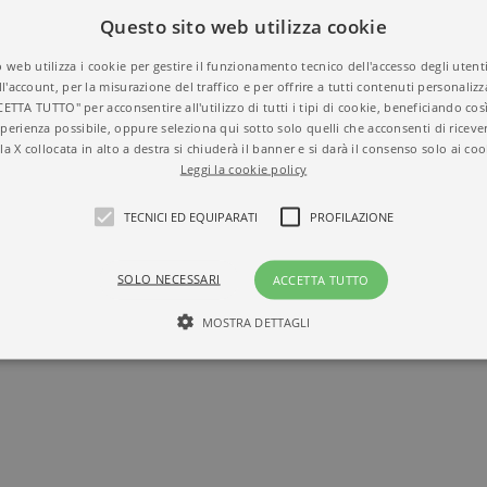
238
N° di pagine
Questo sito web utilizza cookie
 web utilizza i cookie per gestire il funzionamento tecnico dell'accesso degli utent
ll'account, per la misurazione del traffico e per offrire a tutti contenuti personalizza
CETTA TUTTO" per acconsentire all'utilizzo di tutti i tipi di cookie, beneficiando così
perienza possibile, oppure seleziona qui sotto solo quelli che acconsenti di riceve
la X collocata in alto a destra si chiuderà il banner e si darà il consenso solo ai coo
Leggi la cookie policy
TECNICI ED EQUIPARATI
PROFILAZIONE
SOLO NECESSARI
ACCETTA TUTTO
MOSTRA DETTAGLI
Tecnici ed equiparati
Profilazione
mente necessari, consentono la funzionalità del sito Web principale come l'accesso degli
 può essere utilizzato correttamente senza i cookie strettamente necessari. Col rispetto 
sono equiparati ai tecnici e dunque non necessitano del consenso.