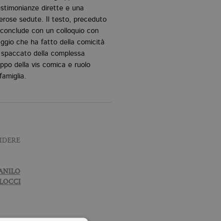
testimonianze dirette e una
merose sedute. Il testo, preceduto
i conclude con un colloquio con
ggio che ha fatto della comicità
o spaccato della complessa
uppo della vis comica e ruolo
famiglia.
RIDERE
ANILO
LOCCI