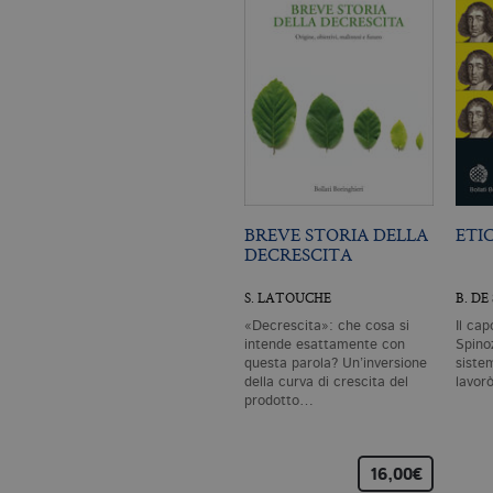
BREVE STORIA DELLA
ETI
DECRESCITA
S. LATOUCHE
B. DE
«Decrescita»: che cosa si
Il cap
intende esattamente con
Spinoz
questa parola? Un’inversione
siste
della curva di crescita del
lavor
prodotto…
16,00€