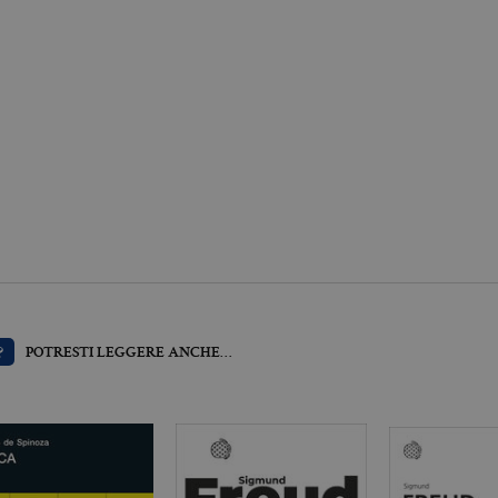
minio
Scadenza
Descrizione
llatiboringhieri.it
1 mese
Questo cookie viene utilizzato dal servizio Cookie-Scri
preferenze di consenso sui cookie dei visitatori. È nece
cookie di Cookie-Script.com funzioni correttamente.
llatiboringhieri.it
2 anni
Questo nome di cookie è associato a Google Universal 
aggiornamento significativo del servizio di analisi pi
Google. Questo cookie viene utilizzato per distinguer
un numero generato in modo casuale come identificator
ogni richiesta di pagina in un sito e utilizzato per calcola
sessioni e campagne per i rapporti di analisi dei siti.
llatiboringhieri.it
1 giorno
Questo cookie è impostato da Google Analytics. Memo
univoco per ogni pagina visitata e viene utilizzato per 
delle visualizzazioni di pagina.
llatiboringhieri.it
1 minuto
Si tratta di un cookie di tipo pattern impostato da Goog
l'elemento pattern sul nome contiene il numero identi
dell'account o del sito Web a cui si riferisce. È una var
viene utilizzato per limitare la quantità di dati registr
?
POTRESTI LEGGERE ANCHE…
alto volume di traffico.
Scadenza
Descrizione
.it
3 mesi
Utilizzato da Facebook per fornire una serie di prodotti pubblicitari 