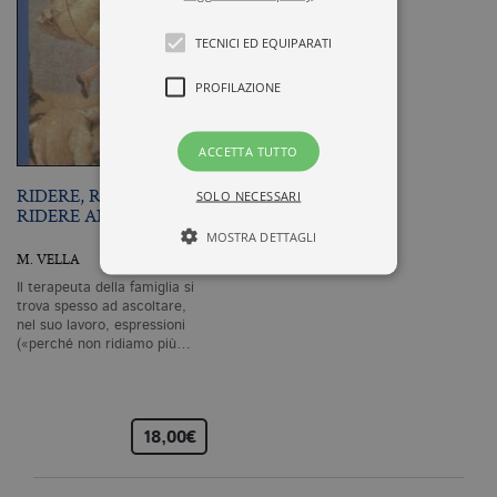
TECNICI ED EQUIPARATI
PROFILAZIONE
ACCETTA TUTTO
RIDERE, RIDERE,
SOLO NECESSARI
RIDERE ANCORA…
MOSTRA DETTAGLI
M. VELLA
Il terapeuta della famiglia si
trova spesso ad ascoltare,
Tecnici ed equiparati
nel suo lavoro, espressioni
(«perché non ridiamo più…
Profilazione
I cookie tecnici sono strettamente
necessari, consentono la funzionalità
del sito Web principale come l'accesso
18,00€
degli utenti e la gestione dell'account. Il
sito Web non può essere utilizzato
correttamente senza i cookie