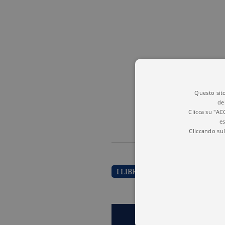
Questo sito
de
Clicca su "AC
es
Cliccando sul
I LIBRI DI MARCO FILONI