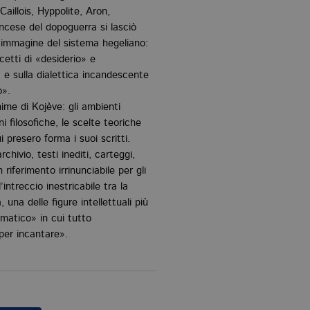
aillois, Hyppolite, Aron,
rancese del dopoguerra si lasciò
 immagine del sistema hegeliano:
etti di «desiderio» e
 e sulla dialettica incandescente
o».
ime di Kojève: gli ambienti
ni filosofiche, le scelte teoriche
i presero forma i suoi scritti.
chivio, testi inediti, carteggi,
 riferimento irrinunciabile per gli
’intreccio inestricabile tra la
una delle figure intellettuali più
matico» in cui tutto
 per incantare».