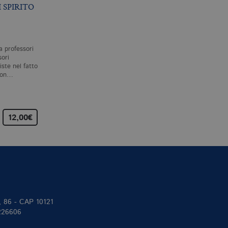
 SPIRITO
ESSERE DISPERSI
RIFERIMENTO ED
ESISTENZA
S. ZABALA
S. KRIPKE
a professori
Sempre più spesso, politici e
Riferimento ed esistenza
ori
filosofi si presentano come
raccoglie i testi delle sei
ste nel fatto
portatori ultimi della verità.
lezioni che Saul Kripke tenn
 non…
La realtà di cui…
per le prestigiose «John
Locke…
12,00€
22,00€
25,00
II, 86 - CAP 10121
 226606