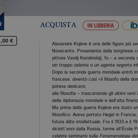
ACQUISTA
,00 €
Alexandre Kojève è una delle figure più sed
Novecento. Proveniente dalla borghesia c
pittore Vasilij Kandinskij), fu – a seconda 
sin troppo zelante o un agente segreto infi
Dopo la seconda guerra mondiale entrò inf
francese: diventò così «il filosofo della d
poteva dedicarsi
alla filosofia – trascorrendo gli ultimi vent
della diplomazia mondiale e dell’alta finanz
Ma prima della guerra Kojève era stato una
filosofico. Aveva portato Hegel in Francia,
futura élite intellettuale. Fra il 1933 e il 
diciott’anni dalla Russia, tenne all’École 
celebre seminario sulla
Fenomenologia dell