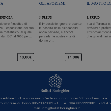
CA
GLI AFORISMI
IL MOTTO DI
 SPINOZA
S. FREUD
S. FREUD
olavoro filosofico di
È impossibile ignorare quanto
«La differenza tr
a, l’esposizione del suo
la nascita della psicoanalisi
ordinari
e profess
ma metafisico, al quale
abbia pervaso, e ancora
straordinari
consi
ò dal 1661 al 1665 per…
pervada, le nostre vite di
che gli ordinari
donne e…
18,00€
17,00€
ri editore S.r.l. a socio unico Sede in Torino, corso Vittorio Emanuele 
ro imprese di Torino 00529920019 - C.F. e P.IVA 00529920019 - REA
Email: info@bollatiboringhieri.it