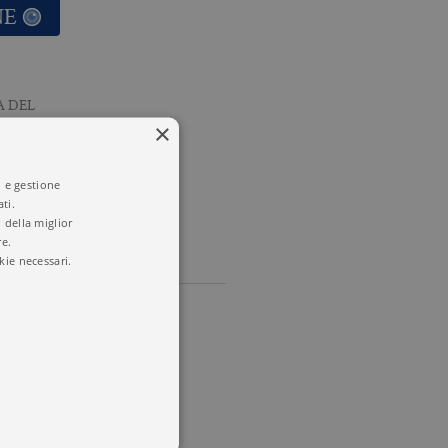
NE
A DEL
×
i e gestione
ti.
 della miglior
re.
kie necessari.