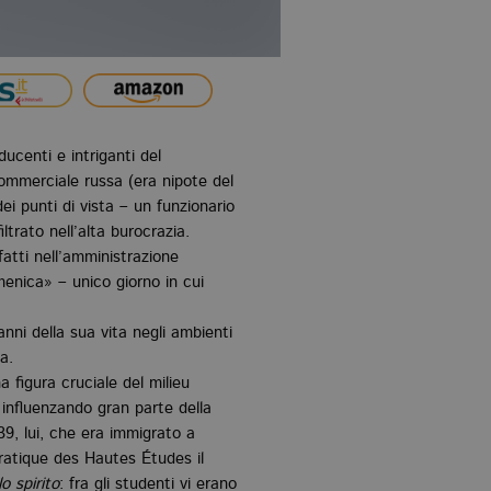
ucenti e intriganti del
ommerciale russa (era nipote del
dei punti di vista – un funzionario
ltrato nell’alta burocrazia.
atti nell’amministrazione
omenica» – unico giorno in cui
’anni della sua vita negli ambienti
a.
 figura cruciale del milieu
 influenzando gran parte della
1939, lui, che era immigrato a
Pratique des Hautes Études il
o spirito
: fra gli studenti vi erano