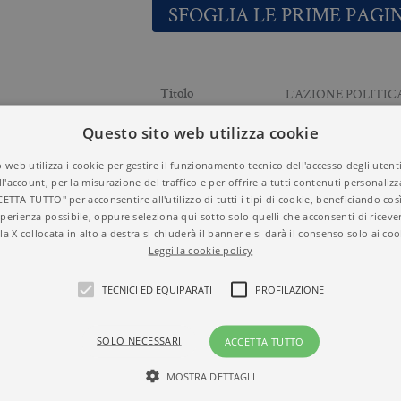
SFOGLIA LE PRIME PAGI
L’AZIONE POLITIC
Titolo
FILOSOFO
Questo sito web utilizza cookie
9788833937908
ISBN
MARCO FILONI
Autore
 web utilizza i cookie per gestire il funzionamento tecnico dell'accesso degli utent
FILOSOFIA
Temi
ll'account, per la misurazione del traffico e per offrire a tutti contenuti personalizza
2021
Anno
CETTA TUTTO" per acconsentire all'utilizzo di tutti i tipi di cookie, beneficiando così
Brossura
Formato
perienza possibile, oppure seleziona qui sotto solo quelli che acconsenti di riceve
352
N° di pagine
la X collocata in alto a destra si chiuderà il banner e si darà il consenso solo ai coo
Leggi la cookie policy
TECNICI ED EQUIPARATI
PROFILAZIONE
SOLO NECESSARI
ACCETTA TUTTO
MOSTRA DETTAGLI