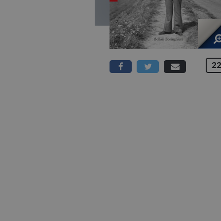
22
352 PAGINE