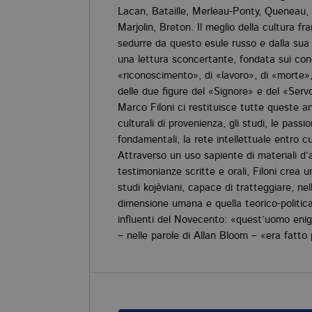
Lacan, Bataille, Merleau-Ponty, Queneau, C
Marjolin, Breton. Il meglio della cultura f
sedurre da questo esule russo e dalla sua
una lettura sconcertante, fondata sui conc
«riconoscimento», di «lavoro», di «morte»,
delle due figure del «Signore» e del «Serv
Marco Filoni ci restituisce tutte queste an
culturali di provenienza, gli studi, le passio
fondamentali, la rete intellettuale entro cu
Attraverso un uso sapiente di materiali d’ar
testimonianze scritte e orali, Filoni crea un
studi kojèviani, capace di tratteggiare, nell
dimensione umana e quella teorico-politica, 
influenti del Novecento: «quest’uomo enig
– nelle parole di Allan Bloom – «era fatto