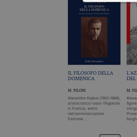
I cookie tecnici sono stretta
dell'account. Il sito Web non
Garante, i cookie analitici 
Nome
Do
CookieScriptConsent
.bo
IL FILOSOFO DELLA
L’A
_ga
.bo
DOMENICA
DEL
M. FILONI
M. FI
Alexandre Kojève (1902-1968),
Alexa
_gid
.bo
aristocratico russo rifugiatosi
figur
in Francia, entrò
intri
nell’amministrazione
Prove
francese…
borg
_gat_UA-96327731-1
.bo