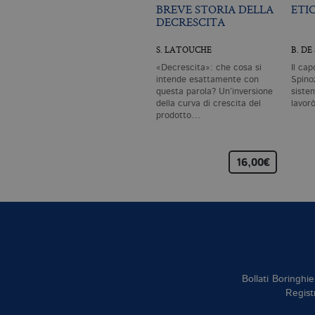
BREVE STORIA DELLA
ETI
DECRESCITA
S. LATOUCHE
B. DE
«Decrescita»: che cosa si
Il cap
intende esattamente con
Spinoz
questa parola? Un’inversione
siste
della curva di crescita del
lavor
prodotto…
16,00€
Bollati Boringhie
Regist