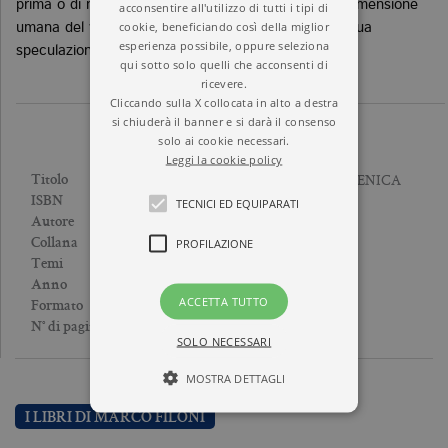
prima o di natura privata che, oltre a restituire la dimensione
acconsentire all'utilizzo di tutti i tipi di
cookie, beneficiando così della miglior
umana del filosofo, accrescono l’intelligibilità della sua
esperienza possibile, oppure seleziona
speculazione.
qui sotto solo quelli che acconsenti di
ricevere.
Cliccando sulla X collocata in alto a destra
si chiuderà il banner e si darà il consenso
solo ai cookie necessari.
Leggi la cookie policy
IL FILOSOFO DELLA DOMENICA
Titolo
9788833918563
ISBN
TECNICI ED EQUIPARATI
MARCO FILONI
Autore
NUOVA CULTURA
PROFILAZIONE
Collana
FILOSOFIA
Temi
2008
Anno
ACCETTA TUTTO
Brossura
Formato
259
N° di pagine
SOLO NECESSARI
MOSTRA DETTAGLI
I LIBRI DI MARCO FILONI