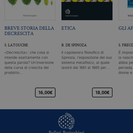
ri
pa
si
pe
da
vi
BREVE STORIA DELLA
ETICA
GLI A
se
DECRESCITA
ca
ra
an
S. LATOUCHE
B. DE SPINOZA
S. FREU
_gid
.bollatiboringhieri.it
1 giorno
Q
«Decrescita»: che cosa si
Il capolavoro filosofico di
È imposs
è 
intende esattamente con
Spinoza, l’esposizione del suo
la nascit
G
An
questa parola? Un’inversione
sistema metafisico, al quale
abbia pe
M
della curva di crescita del
lavorò dal 1661 al 1665 per…
pervada,
ag
prodotto…
donne 
va
pe
pa
e 
ut
16,00€
18,00€
co
te
de
vi
di
_gat_UA-96327731-1
.bollatiboringhieri.it
1 minuto
Si
co
pa