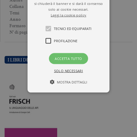
KARL VON FRISCH
Autore
si chiuderà il banner e si darà il consenso
I GRANDI PENSATORI
Collana
solo ai cookie necessari.
BIOLOGIA
Temi
Leggi la cookie policy
2012
Anno
Brossura
Formato
TECNICI ED EQUIPARATI
176
N° di pagine
PROFILAZIONE
ACCETTA TUTTO
I LIBRI DI KARL VON FRISCH
SOLO NECESSARI
MOSTRA DETTAGLI
Tecnici ed equiparati
Profilazione
I cookie tecnici sono strettamente
necessari, consentono la funzionalità
del sito Web principale come l'accesso