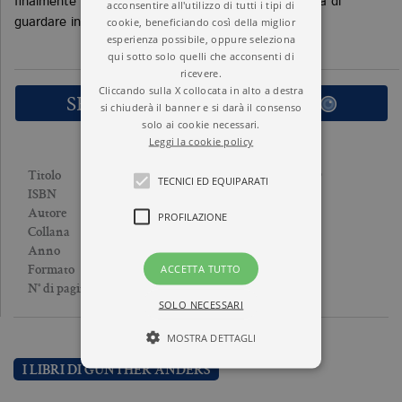
finalmente si disperano ... hanno trovato la fermezza di
acconsentire all'utilizzo di tutti i tipi di
cookie, beneficiando così della miglior
guardare in faccia, per ore e ore, l’indicibile».
esperienza possibile, oppure seleziona
qui sotto solo quelli che acconsenti di
ricevere.
Cliccando sulla X collocata in alto a destra
SFOGLIA LE PRIME PAGINE
si chiuderà il banner e si darà il consenso
solo ai cookie necessari.
Leggi la cookie policy
DOPO “HOLOCAUST” 1979
Titolo
TECNICI ED EQUIPARATI
9788833925882
ISBN
GUNTHER ANDERS
Autore
PROFILAZIONE
TEMI
Collana
2014
Anno
Brossura
ACCETTA TUTTO
Formato
91
N° di pagine
SOLO NECESSARI
MOSTRA DETTAGLI
I LIBRI DI GUNTHER ANDERS