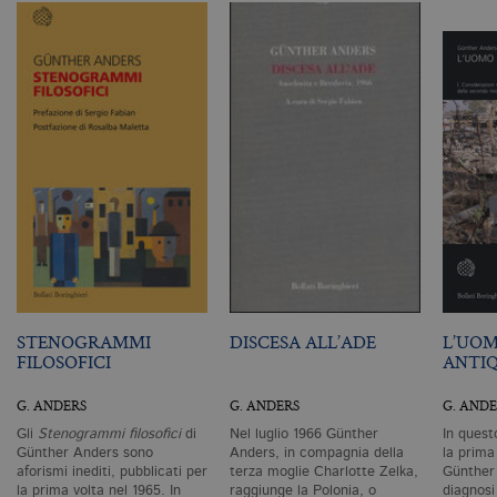
Tecnici ed equiparati
Profilazione
I cookie tecnici sono strettamente
necessari, consentono la funzionalità
del sito Web principale come l'accesso
degli utenti e la gestione dell'account. Il
sito Web non può essere utilizzato
correttamente senza i cookie
strettamente necessari. Col rispetto
delle condizioni previste dal Garante, i
cookie analitici sono equiparati ai
tecnici e dunque non necessitano del
consenso.
Nome
Dominio
Scadenza
De
CookieScriptConsent
.bollatiboringhieri.it
1 mese
Q
vi
STENOGRAMMI
DISCESA ALL’ADE
L’UOM
da
FILOSOFICI
ANTIQ
C
Sc
ri
G. ANDERS
G. ANDERS
G. ANDE
pr
co
Gli
Stenogrammi filosofici
di
Nel luglio 1966 Günther
In quest
co
Günther Anders sono
Anders, in compagnia della
la prima
vi
aforismi inediti, pubblicati per
terza moglie Charlotte Zelka,
Günther
ne
la prima volta nel 1965. In
raggiunge la Polonia, o
diagnosi
il