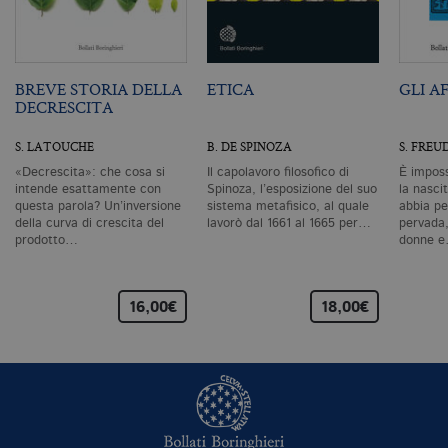
ri
pa
si
pe
da
vi
BREVE STORIA DELLA
ETICA
GLI A
se
DECRESCITA
ca
ra
an
S. LATOUCHE
B. DE SPINOZA
S. FREU
_gid
.bollatiboringhieri.it
1 giorno
Q
«Decrescita»: che cosa si
Il capolavoro filosofico di
È imposs
è 
intende esattamente con
Spinoza, l’esposizione del suo
la nascit
G
questa parola? Un’inversione
sistema metafisico, al quale
abbia pe
An
M
della curva di crescita del
lavorò dal 1661 al 1665 per…
pervada,
ag
prodotto…
donne 
va
pe
pa
e 
ut
16,00€
18,00€
co
te
de
vi
di
_gat_UA-96327731-1
.bollatiboringhieri.it
1 minuto
Si
co
pa
i