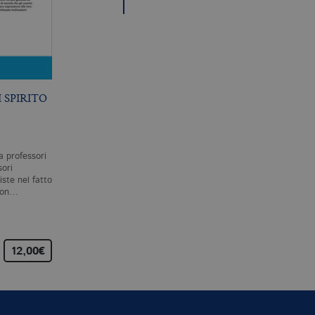
 SPIRITO
ESSERE DISPERSI
RIFERIMENTO ED
ESISTENZA
S. ZABALA
S. KRIPKE
a professori
Sempre più spesso, politici e
Riferimento ed esistenza
ori
filosofi si presentano come
raccoglie i testi delle sei
ste nel fatto
portatori ultimi della verità.
lezioni che Saul Kripke tenn
 non…
La realtà di cui…
per le prestigiose «John
Locke…
12,00€
22,00€
25,00