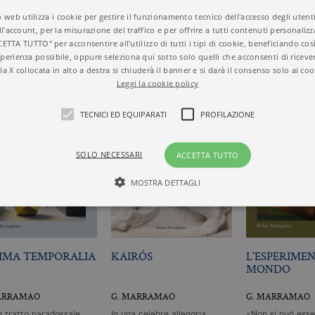
MAO
 web utilizza i cookie per gestire il funzionamento tecnico dell'accesso degli utent
ll'account, per la misurazione del traffico e per offrire a tutti contenuti personalizza
CETTA TUTTO" per acconsentire all'utilizzo di tutti i tipi di cookie, beneficiando così
perienza possibile, oppure seleziona qui sotto solo quelli che acconsenti di riceve
la X collocata in alto a destra si chiuderà il banner e si darà il consenso solo ai coo
Leggi la cookie policy
TECNICI ED EQUIPARATI
PROFILAZIONE
SOLO NECESSARI
ACCETTA TUTTO
MOSTRA DETTAGLI
Tecnici ed equiparati
Profilazione
IMA TEMPORALIA
KAIRÓS
L’ESPERIME
mente necessari, consentono la funzionalità del sito Web principale come l'accesso degli
MONDO
 può essere utilizzato correttamente senza i cookie strettamente necessari. Col rispetto 
sono equiparati ai tecnici e dunque non necessitano del consenso.
ARRAMAO
G. MARRAMAO
G. MARRAMAO
minio
Scadenza
Descrizione
n tratto paradossale
In una celebre allegoria,
«Non si può esser