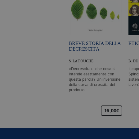
BREVE STORIA DELLA
ETI
DECRESCITA
S. LATOUCHE
B. DE
«Decrescita»: che cosa si
Il cap
intende esattamente con
Spinoz
questa parola? Un’inversione
siste
della curva di crescita del
lavor
prodotto…
16,00€