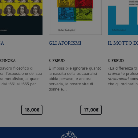
CA
GLI AFORISMI
IL MOTTO DI
 SPINOZA
S. FREUD
S. FREUD
olavoro filosofico di
È impossibile ignorare quanto
«La differenza tr
a, l’esposizione del suo
la nascita della psicoanalisi
ordinari
e profess
ma metafisico, al quale
abbia pervaso, e ancora
straordinari
consi
ò dal 1661 al 1665 per…
pervada, le nostre vite di
che gli ordinari
donne e…
18,00€
17,00€