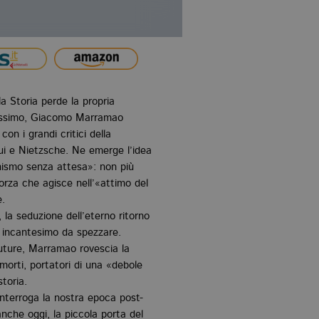
 Storia perde la propria
idissimo, Giacomo Marramao
con i grandi critici della
i e Nietzsche. Ne emerge l’idea
nismo senza attesa»: non più
forza che agisce nell’«attimo del
e.
, la seduzione dell’eterno ritorno
 incantesimo da spezzare.
future, Marramao rovescia la
morti, portatori di una «debole
storia.
 interroga la nostra epoca post-
nche oggi, la piccola porta del