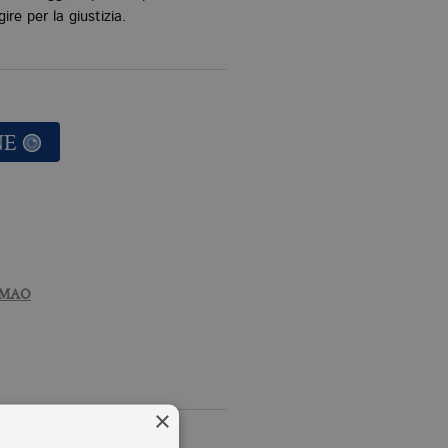
ire per la giustizia.
NE
AMAO
×