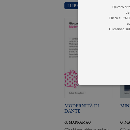
I LIBRI DI GIACOMO MARRA
Questo sito
de
Clicca su "AC
es
Cliccando sul
MODERNITÀ DI
MIN
I cookie tecnici sono stretta
DANTE
dell'account. Il sito Web non
Garante, i cookie analitici 
G. MARRAMAO
G. M
Nome
Do
C’è chi vorrebbe arruolare
C’è u