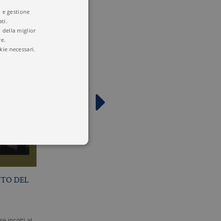
i e gestione
ti.
 della miglior
re.
kie necessari.
NTO DEL
DOPO IL LEVIATANO
PASSAGGIO A
 utenti e la gestione
OCCIDENTE
delle condizioni previste dal
G. MARRAMAO
G. MARRAMAO
e incolti al
L'indole predittiva è piuttosto
Secondo Giacomo