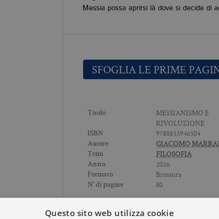
Messia possa aprirsi là dove si decide di ag
SFOGLIA LE PRIME PAGI
MESSIANISMO E
Titolo
RIVOLUZIONE
9788833946504
ISBN
GIACOMO MARR
Autore
FILOSOFIA
Temi
2026
Anno
Brossura
Formato
80
N° di pagine
Questo sito web utilizza cookie