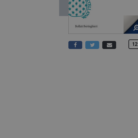
12
80 PAGINE