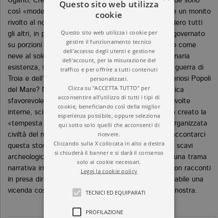
Ugariti, Cretesi, Ciprioti, Cananei –, ma le loro vicende sono
Questo sito web utilizza
così «moderne» che la loro storia suona ormai come un monito
cookie
rivolto al nostro mondo. Caduto il primo anello, caddero tutti
Questo sito web utilizza i cookie per
gli altri, in pochi anni, e le fiere civiltà che avevano governato
gestire il funzionamento tecnico
su porzioni enormi del mondo conosciuto si sciolsero come
dell'accesso degli utenti e gestione
neve al sole, lasciando poco o niente della loro millenaria
dell'account, per la misurazione del
esistenza, se non echi lontane nelle narrazioni della guerra di
traffico e per offrire a tutti contenuti
personalizzati.
Troia e dell’esodo ebraico. Fu solo a causa dei misteriosi Popoli
Clicca su "ACCETTA TUTTO" per
del Mare? No, solo in parte. Una congiuntura climatica
acconsentire all'utilizzo di tutti i tipi di
sfavorevole, il collasso del mercato internazionale, rivolte
cookie, beneficiando così della miglior
interne, sciami sismici continui e altro ancora hanno creato la
esperienza possibile, oppure seleziona
«tempesta perfetta» e estinto la più complessa e organizzata
qui sotto solo quelli che acconsenti di
ricevere.
civiltà del mondo antico, così simile alla nostra. A raccontarci
Cliccando sulla X collocata in alto a destra
questa storia è Eric Cline, uno dei protagonisti degli scavi
si chiuderà il banner e si darà il consenso
archeologici dell’Età del Bronzo. Il suo racconto ha una trama
solo ai cookie necessari.
narrativa irresistibile, come un giallo dell’antichità, con racconti
Leggi la cookie policy
in presa diretta e flashback che rendono viva e palpabile una
vicenda così antica, eppure terribilmente vicina alla nostra.
TECNICI ED EQUIPARATI
PROFILAZIONE