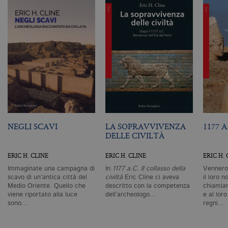
Nome
Dominio
Scadenza
De
CookieScriptConsent
.bollatiboringhieri.it
1 mese
Q
vi
da
C
Sc
ri
pr
co
co
vi
ne
il
co
C
Sc
NEGLI SCAVI
LA SOPRAVVIVENZA
1177 A
fu
co
DELLE CIVILTÀ
_ga
.bollatiboringhieri.it
2 anni
Q
di
ERIC H. CLINE
ERIC H. CLINE
ERIC H.
as
G
Immaginate una campagna di
In
1177 a.C. Il collasso della
Vennero
Un
scavo di un’antica città del
civilt
à
Eric Cline ci aveva
il loro n
An
Medio Oriente. Quello che
descritto con la competenza
chiamia
u
viene riportato alla luce
dell’archeologo…
e al lor
a
sono…
regni…
si
de
an
c