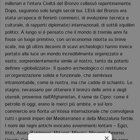
millenari e l’intera Civiltà del Bronzo collassò repentinamente.
Dopo, seguirono solo lunghi secoli bui. L’Età del Bronzo era
stata un’epoca di fiorenti commerci, di evoluzione tecnica e
culturale, di rapporti diplomatici internazionali, di sottili equilibri
politici. A lungo si è pensato che il mondo di tremila anni fa
fosse un luogo primitivo, con un’economia ridotta su breve
scala, ma gli ultimi decenni di scavi archeologici hanno invece
portato alla luce un mondo incredibilmente organizzato e
vasto, sorprendentemente simile al nostro, tanto da poterlo
definire «globalizzato». Il quadro archeologico ci restituisce
un’organizzazione solida e funzionale, che sembrava
intramontabile, come la nostra, ma che cadde di schianto. Lo
stagno, necessario per ottenere il bronzo delle armi e degli
utensili, proveniva dall’Afghanistan, il rame da Cipro: come il
petrolio di oggi, erano le merci più ambite, e sul loro
commercio era fiorita un’intesa internazionale che coinvolgeva
tutti i grandi imperi del Mediterraneo e della Mezzaluna fertile.
I nomi dei regni antichi evocano avvenimenti lontani – Egizi,
Ittiti, Assiri, Babilonesi, Mitanni, Minoici, Micenei, Amorrei,
×