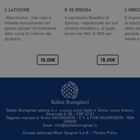
da
vi
S. LATOUCHE
B. DE SPINOZA
S. FREU
se
ca
«Decrescita»: che cosa si
Il capolavoro filosofico di
È imposs
ra
intende esattamente con
Spinoza, l’esposizione del suo
la nascit
an
questa parola? Un’inversione
sistema metafisico, al quale
abbia pe
_gid
.bollatiboringhieri.it
1 giorno
Q
della curva di crescita del
lavorò dal 1661 al 1665 per…
pervada,
è 
prodotto…
donne 
G
An
M
ag
va
16,00€
18,00€
pe
pa
e 
ut
co
te
de
vi
di
_gat_UA-96327731-1
.bollatiboringhieri.it
1 minuto
Si
Bollati Boringhieri editore S.r.l. a socio unico Sede in Torino, corso Vittorio
co
Emanuele II, 86 - CAP 10121
pa
Registro imprese di Torino 00529920019 - C.F. e P.IVA 00529920019 - REA
i
226606
G
Email: info@bollatiboringhieri.it
An
Gruppo editoriale Mauri Spagnol S.p.A. -
Privacy Policy
cu
pa