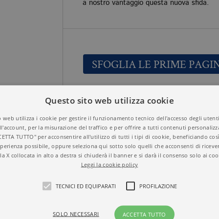
a nostro vantaggio questa nuova sfida.
SFOGLIA LE PRIME PAGI
Questo sito web utilizza cookie
CAPITALISMO IM
Titolo
9788833932088
 web utilizza i cookie per gestire il funzionamento tecnico dell'accesso degli utent
ISBN
STEFANO QUINTA
ll'account, per la misurazione del traffico e per offrire a tutti contenuti personalizza
Autore
CETTA TUTTO" per acconsentire all'utilizzo di tutti i tipi di cookie, beneficiando così
SAGGI
Collana
perienza possibile, oppure seleziona qui sotto solo quelli che acconsenti di riceve
SCIENZA
Temi
la X collocata in alto a destra si chiuderà il banner e si darà il consenso solo ai coo
2019
Anno
Leggi la cookie policy
Brossura
Formato
208
N° di pagine
TECNICI ED EQUIPARATI
PROFILAZIONE
SOLO NECESSARI
ACCETTA TUTTO