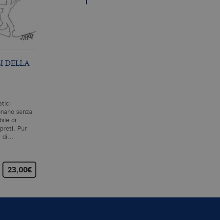
I DELLA
L’INTRIGO
BREVE STORIA DI
SPALLANZANI
CHIUNQUE SIA MAI
VISSUTO
P. MAZZARELLO
A. RUTHERFORD
atici
Il leggendario mago della
Questo libro parla di te,
onano senza
sperimentazione, Lazzaro
proprio di te in prima
bile di
Spallanzani, era un affermato
persona. Di te e di tutti i
rpreti. Pur
professore di storia naturale
cento e più miliardi di esser
i di…
a Pavia quando…
umani che sono…
23,00€
25,00€
15,00€