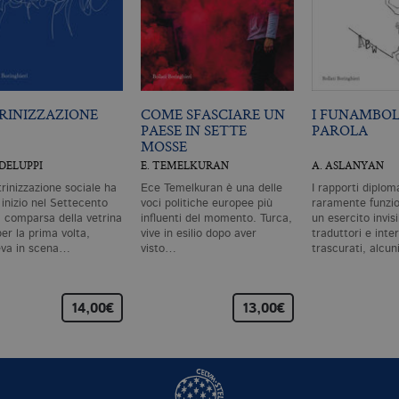
RINIZZAZIONE
COME SFASCIARE UN
I FUNAMBOL
PAESE IN SETTE
PAROLA
MOSSE
ODELUPPI
E. TEMELKURAN
A. ASLANYAN
trinizzazione sociale ha
Ece Temelkuran è una delle
I rapporti diplom
 inizio nel Settecento
voci politiche europee più
raramente funzi
a comparsa della vetrina
influenti del momento. Turca,
un esercito invisi
er la prima volta,
vive in esilio dopo aver
traduttori e inte
va in scena…
visto…
trascurati, alcun
14,00€
13,00€