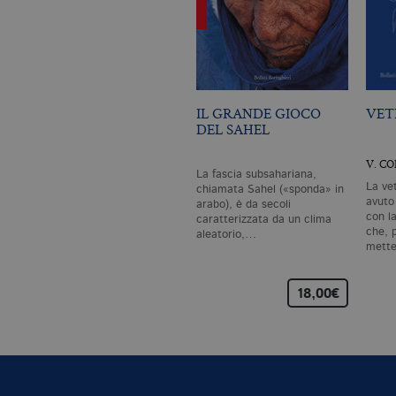
IL GRANDE GIOCO
VET
DEL SAHEL
V. C
La fascia subsahariana,
La ve
chiamata Sahel («sponda» in
avuto
arabo), è da secoli
con l
caratterizzata da un clima
che, p
aleatorio,…
mette
18,00€