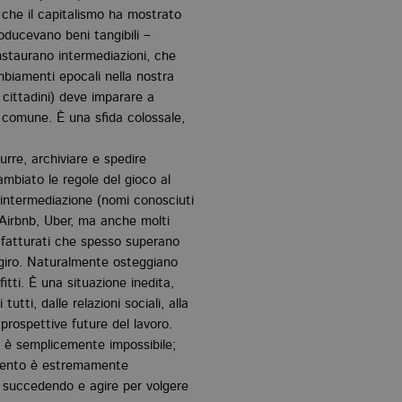
che il capitalismo ha mostrato
oducevano beni tangibili –
instaurano intermediazioni, che
mbiamenti epocali nella nostra
i cittadini) deve imparare a
e comune. È una sfida colossale,
urre, archiviare e spedire
mbiato le regole del gioco al
 intermediazione (nomi conosciuti
irbnb, Uber, ma anche molti
o fatturati che spesso superano
ogiro. Naturalmente osteggiano
itti. È una situazione inedita,
tti, dalle relazioni sociali, alla
 prospettive future del lavoro.
i, è semplicemente impossibile;
mento è estremamente
 succedendo e agire per volgere