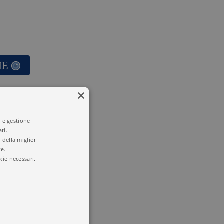
NE
×
MATERIALE
i e gestione
RELLI
ti.
 della miglior
re.
kie necessari.