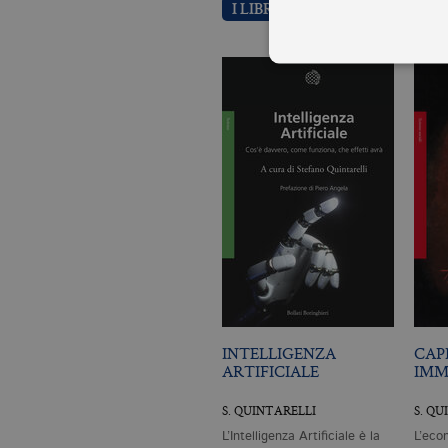
I LIBRI DI STEFANO QUINTAR
I cookie tecnici sono stretta
dell'account. Il sito Web non
Garante, i cookie analitici 
Nome
Do
CookieScriptConsent
.bo
_ga
.bo
INTELLIGENZA
CAP
ARTIFICIALE
IMM
_gid
.bo
S. QUINTARELLI
S. QU
L’Intelligenza Artificiale è la
L’eco