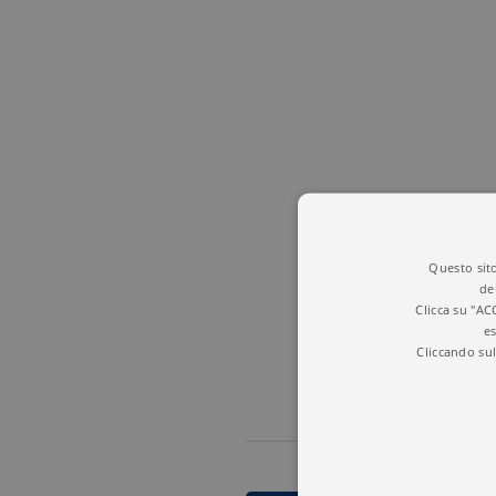
Questo sito
de
Clicca su "AC
es
Cliccando sul