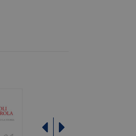
le Analytics, in cui
ficativo univoco
iazione del cookie _gat che
ati da Google su siti Web ad
come offerte in tempo reale