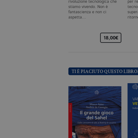
_gat_UA-96327731-1
.bo
rivoluzione tecnologica che
per r
stiamo vivendo. Non è
tecno
fantascienza e non ci
super
aspetta…
ritor
18,00€
Nome
Dominio
_fbp
.bollatiboringhieri
TI È PIACIUTO QUESTO LIBRO