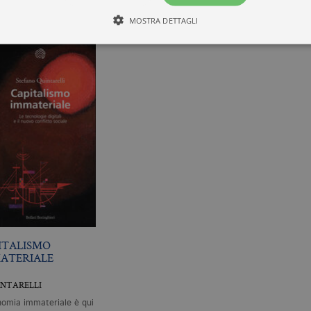
ELLI
MOSTRA DETTAGLI
Tecnici ed equiparati
Profilazione
mente necessari, consentono la funzionalità del sito Web principale come l'accesso degli
 può essere utilizzato correttamente senza i cookie strettamente necessari. Col rispetto 
sono equiparati ai tecnici e dunque non necessitano del consenso.
minio
Scadenza
Descrizione
llatiboringhieri.it
1 mese
Questo cookie viene utilizzato dal servizio Cookie-Scri
preferenze di consenso sui cookie dei visitatori. È nece
cookie di Cookie-Script.com funzioni correttamente.
llatiboringhieri.it
2 anni
Questo nome di cookie è associato a Google Universal 
aggiornamento significativo del servizio di analisi pi
Google. Questo cookie viene utilizzato per distinguer
un numero generato in modo casuale come identificator
ogni richiesta di pagina in un sito e utilizzato per calcola
ITALISMO
sessioni e campagne per i rapporti di analisi dei siti.
ATERIALE
llatiboringhieri.it
1 giorno
Questo cookie è impostato da Google Analytics. Memo
univoco per ogni pagina visitata e viene utilizzato per 
INTARELLI
delle visualizzazioni di pagina.
nomia immateriale è qui