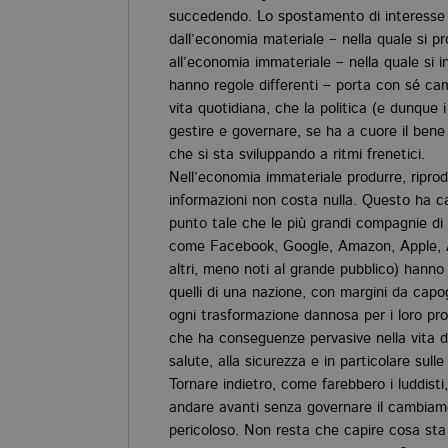
succedendo. Lo spostamento di interesse 
dall’economia materiale – nella quale si pr
all’economia immateriale – nella quale si 
hanno regole differenti – porta con sé ca
vita quotidiana, che la politica (e dunque 
gestire e governare, se ha a cuore il ben
che si sta sviluppando a ritmi frenetici.
Nell’economia immateriale produrre, riprod
informazioni non costa nulla. Questo ha ca
punto tale che le più grandi compagnie di
come Facebook, Google, Amazon, Apple, A
altri, meno noti al grande pubblico) hann
quelli di una nazione, con margini da cap
ogni trasformazione dannosa per i loro prof
che ha conseguenze pervasive nella vita di tu
salute, alla sicurezza e in particolare sulle
Tornare indietro, come farebbero i luddist
andare avanti senza governare il cambia
pericoloso. Non resta che capire cosa sta