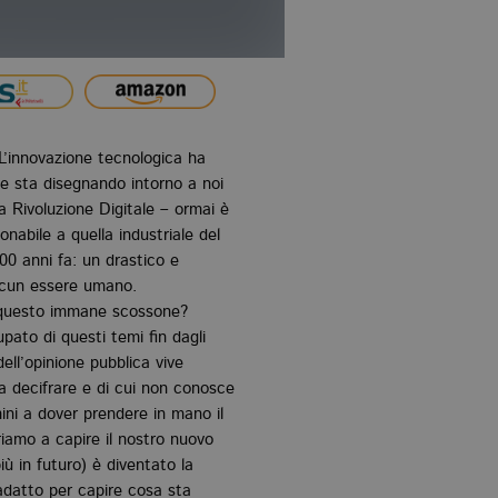
L’innovazione tecnologica ha
 e sta disegnando intorno a noi
Rivoluzione Digitale – ormai è
nabile a quella industriale del
00 anni fa: un drastico e
ascun essere umano.
i questo immane scossone?
pato di questi temi fin dagli
dell’opinione pubblica vive
a decifrare e di cui non conosce
ini a dover prendere in mano il
riamo a capire il nostro nuovo
ù in futuro) è diventato la
adatto per capire cosa sta