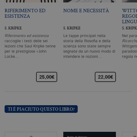
correttamente senza i cookie
strettamente necessari. Col rispetto
RIFERIMENTO ED
NOME E NECESSITÀ
WITTG
delle condizioni previste dal Garante, i
ESISTENZA
REGOL
cookie analitici sono equiparati ai
LING
tecnici e dunque non necessitano del
S. KRIPKE
S. KRIPKE
S. KRIP
consenso.
Riferimento ed esistenza
Le tappe principali nella
Nel para
Nome
Dominio
Scadenza
De
raccoglie i testi delle sei
storia della filosofia e della
Ricerche
lezioni che Saul Kripke tenne
scienza sono state sempre
Wittgens
CookieScriptConsent
.bollatiboringhieri.it
1 mese
Q
vi
per le prestigiose «John
segnate da un nuovo modo di
parados
da
Locke…
intendere le nozioni…
regola 
C
Sc
ri
pr
co
25,00€
22,00€
co
vi
ne
il
co
C
Sc
TI È PIACIUTO QUESTO LIBRO?
fu
co
_ga
.bollatiboringhieri.it
2 anni
Q
di
as
G