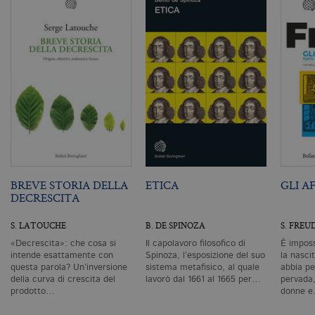
Un
An
u
a
si
de
an
c
ut
G
Q
vi
pe
ut
a
n
ge
m
BREVE STORIA DELLA
ETICA
GLI A
c
DECRESCITA
id
de
in
S. LATOUCHE
B. DE SPINOZA
S. FREU
ri
pa
«Decrescita»: che cosa si
Il capolavoro filosofico di
È imposs
si
pe
intende esattamente con
Spinoza, l’esposizione del suo
la nascit
da
questa parola? Un’inversione
sistema metafisico, al quale
abbia pe
vi
della curva di crescita del
lavorò dal 1661 al 1665 per…
pervada,
se
prodotto…
donne 
ca
ra
an