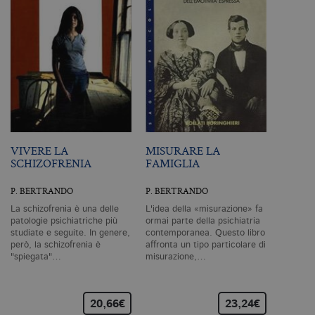
I cookie tecnici sono strettamente
necessari, consentono la funzionalità
del sito Web principale come l'accesso
degli utenti e la gestione dell'account. Il
sito Web non può essere utilizzato
correttamente senza i cookie
strettamente necessari. Col rispetto
delle condizioni previste dal Garante, i
cookie analitici sono equiparati ai
tecnici e dunque non necessitano del
consenso.
VIVERE LA
MISURARE LA
Nome
Dominio
Scadenza
De
SCHIZOFRENIA
FAMIGLIA
CookieScriptConsent
.bollatiboringhieri.it
1 mese
Q
vi
P. BERTRANDO
P. BERTRANDO
da
C
La schizofrenia è una delle
L'idea della «misurazione» fa
Sc
ri
patologie psichiatriche più
ormai parte della psichiatria
pr
studiate e seguite. In genere,
contemporanea. Questo libro
co
però, la schizofrenia è
affronta un tipo particolare di
co
"spiegata"…
misurazione,…
vi
ne
il
co
C
20,66€
23,24€
Sc