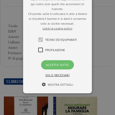
qui sotto solo quelli che acconsenti di
ricevere.
Cliccando sulla X collocata in alto a destra
si chiuderà il banner e si darà il consenso
solo ai cookie necessari.
MISURARE LA FAMIGLIA
Titolo
Leggi la cookie policy
9788833909868
ISBN
PAOLO BERTRANDO
Autore
TECNICI ED EQUIPARATI
SAGGI
Collana
1997
Anno
PROFILAZIONE
Brossura
Formato
264
N° di pagine
ACCETTA TUTTO
SOLO NECESSARI
I LIBRI DI PAOLO BERTRANDO
MOSTRA DETTAGLI
Tecnici ed equiparati
Profilazione