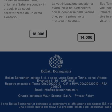
La fascia subsahariana,
ut
La vetrinizzazione sociale ha
Ece Teme
co
chiamata Sahel («sponda» in
te
avuto inizio nel Settecento
voci pol
arabo), è da secoli
de
con la comparsa della vetrina
influent
caratterizzata da un clima
vi
che, per la prima volta,
vive in e
aleatorio,…
di
metteva in scena…
visto…
_gat_UA-96327731-1
.bollatiboringhieri.it
1 minuto
Si
co
pa
18,00€
i
14,00€
G
An
cu
pa
n
il
id
u
de
de
cu
È
Bollati Boringhieri editore S.r.l. a socio unico Sede in Torino, corso Vittorio
Emanuele II, 86 - CAP 10121
va
Registro imprese di Torino 00529920019 - C.F. e P.IVA 00529920019 - REA
co
226606
vi
Email: info@bollatiboringhieri.it
pe
qu
Gruppo editoriale Mauri Spagnol S.p.A. -
Privacy Policy
da
da
Il sito BollatiBoringhieri.it partecipa ai programmi di affiliazione dei negozi IBS.
si
una piccola quota dei ricavi sui prodotti linkati e poi acquistati dagli
al