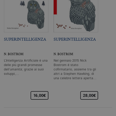
vi
da
C
Sc
ri
pr
co
co
vi
ne
il
SUPERINTELLIGENZA
SUPERINTELLIGENZA
co
C
Sc
fu
N. BOSTROM
N. BOSTROM
co
L’Intelligenza Artificiale è una
Nel gennaio 2015 Nick
_ga
.bollatiboringhieri.it
2 anni
Q
delle più grandi promesse
Bostrom è stato
di
as
dell’umanità; grazie ai suoi
cofirmatario, assieme tra gli
G
sviluppi,…
altri a Stephen Hawking, di
Un
una celebre lettera aperta…
An
u
a
si
de
16,00€
28,00€
an
c
ut
G
Q