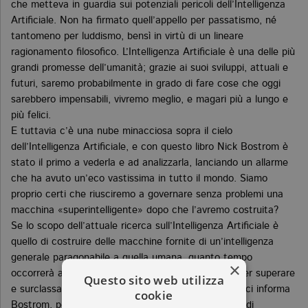
che metteva in guardia sui potenziali pericoli dell’Intelligenza
Artificiale. Non ha firmato quell’appello per passatismo, né
tantomeno per luddismo, bensì in virtù di un lineare
ragionamento filosofico. L’Intelligenza Artificiale è una delle più
grandi promesse dell’umanità; grazie ai suoi sviluppi, attuali e
futuri, saremo probabilmente in grado di fare cose che oggi
sarebbero impensabili, vivremo meglio, e magari più a lungo e
più felici.
E tuttavia c’è una nube minacciosa sopra il cielo
dell’Intelligenza Artificiale, e con questo libro Nick Bostrom è
stato il primo a vederla e ad analizzarla, lanciando un allarme
che ha avuto un’eco vastissima in tutto il mondo. Siamo
proprio certi che riusciremo a governare senza problemi una
macchina «superintelligente» dopo che l’avremo costruita?
Se lo scopo dell’attuale ricerca sull’Intelligenza Artificiale è
quello di costruire delle macchine fornite di un’intelligenza
generale paragonabile a quella umana, quanto tempo
×
occorrerà a quelle macchine, una volta costruite, per superare
Questo sito web utilizza
e surclassare le nostre capacità intellettive? Poco, ci informa
cookie
Bostrom, pochissimo. Una volta raggiunto un livello di