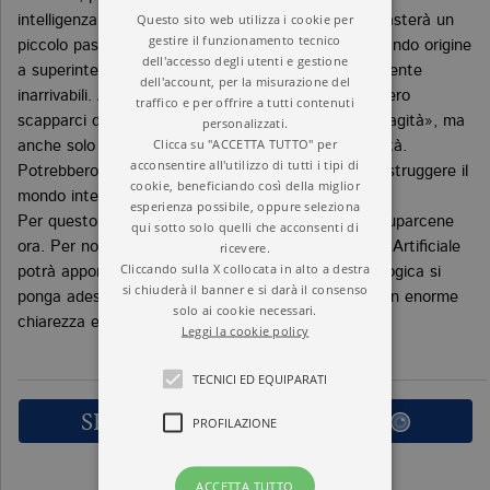
Questo sito web utilizza i cookie per
intelligenza paragonabile al nostro, alle macchine basterà un
gestire il funzionamento tecnico
piccolo passo per «decollare» esponenzialmente, dando origine
dell'accesso degli utenti e gestione
a superintelligenze che per noi risulteranno rapidamente
dell'account, per la misurazione del
inarrivabili. A quel punto le nostre creature potrebbero
traffico e per offrire a tutti contenuti
scapparci di mano, non necessariamente per «malvagità», ma
personalizzati.
Clicca su "ACCETTA TUTTO" per
anche solo come effetto collaterale della loro attività.
acconsentire all'utilizzo di tutti i tipi di
Potrebbero arrivare a distruggerci o addirittura a distruggere il
cookie, beneficiando così della miglior
mondo intero.
esperienza possibile, oppure seleziona
Per questo – sostiene Bostrom – dobbiamo preoccuparcene
qui sotto solo quelli che acconsenti di
ricevere.
ora. Per non rinunciare ai benefici che l’Intelligenza Artificiale
Cliccando sulla X collocata in alto a destra
potrà apportare, è necessario che la ricerca tecnologica si
si chiuderà il banner e si darà il consenso
ponga adesso le domande che questo libro pone con enorme
solo ai cookie necessari.
chiarezza e chiaroveggenza.
Leggi la cookie policy
TECNICI ED EQUIPARATI
SFOGLIA LE PRIME PAGINE
PROFILAZIONE
ACCETTA TUTTO