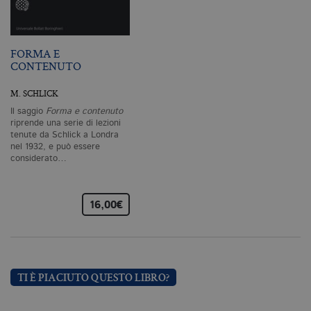
degli utenti e la gestione dell'account. Il
sito Web non può essere utilizzato
correttamente senza i cookie
strettamente necessari. Col rispetto
delle condizioni previste dal Garante, i
FORMA E
cookie analitici sono equiparati ai
CONTENUTO
tecnici e dunque non necessitano del
consenso.
M. SCHLICK
Nome
Dominio
Scadenza
De
Il saggio
Forma e contenuto
CookieScriptConsent
.bollatiboringhieri.it
1 mese
Q
riprende una serie di lezioni
vi
tenute da Schlick a Londra
da
nel 1932, e può essere
C
considerato…
Sc
ri
pr
co
co
16,00€
vi
ne
il
co
C
Sc
fu
co
TI È PIACIUTO QUESTO LIBRO?
_ga
.bollatiboringhieri.it
2 anni
Q
di