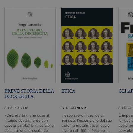
as
G
Un
An
u
a
si
de
an
c
ut
G
Q
vi
pe
ut
a
n
ge
m
c
id
BREVE STORIA DELLA
ETICA
GLI A
de
DECRESCITA
in
ri
pa
S. LATOUCHE
B. DE SPINOZA
S. FREU
si
pe
«Decrescita»: che cosa si
Il capolavoro filosofico di
È imposs
da
intende esattamente con
Spinoza, l’esposizione del suo
la nascit
vi
questa parola? Un’inversione
sistema metafisico, al quale
abbia pe
se
ca
della curva di crescita del
lavorò dal 1661 al 1665 per…
pervada,