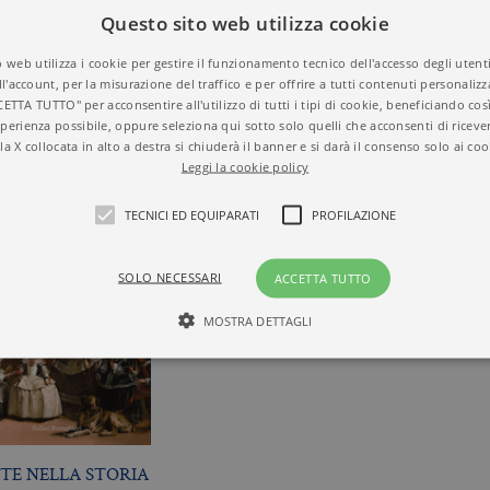
Questo sito web utilizza cookie
 web utilizza i cookie per gestire il funzionamento tecnico dell'accesso degli utent
ll'account, per la misurazione del traffico e per offrire a tutti contenuti personalizza
CETTA TUTTO" per acconsentire all'utilizzo di tutti i tipi di cookie, beneficiando così
perienza possibile, oppure seleziona qui sotto solo quelli che acconsenti di riceve
la X collocata in alto a destra si chiuderà il banner e si darà il consenso solo ai coo
Leggi la cookie policy
TECNICI ED EQUIPARATI
PROFILAZIONE
SOLO NECESSARI
ACCETTA TUTTO
MOSTRA DETTAGLI
Tecnici ed equiparati
Profilazione
mente necessari, consentono la funzionalità del sito Web principale come l'accesso degli
 può essere utilizzato correttamente senza i cookie strettamente necessari. Col rispetto 
RTE NELLA STORIA
sono equiparati ai tecnici e dunque non necessitano del consenso.