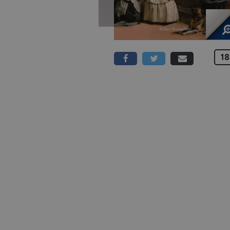
18
227 PAGINE