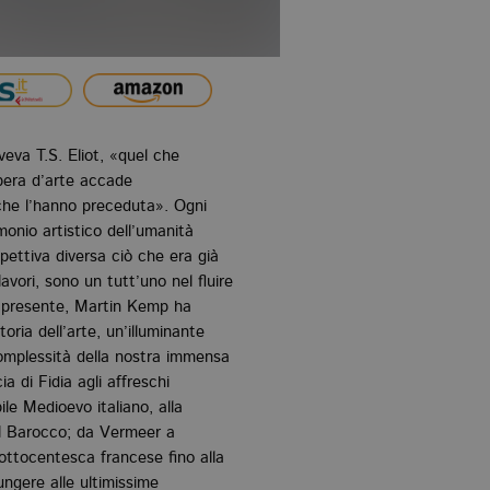
eva T.S. Eliot, «quel che
era d’arte accade
che l’hanno preceduta». Ogni
monio artistico dell’umanità
spettiva diversa ciò che era già
avori, sono un tutt’uno nel fluire
 presente, Martin Kemp ha
ria dell’arte, un’illuminante
 complessità della nostra immensa
a di Fidia agli affreschi
ile Medioevo italiano, alla
 al Barocco; da Vermeer a
ottocentesca francese fino alla
ngere alle ultimissime