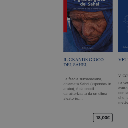
IL GRANDE GIOCO
VET
DEL SAHEL
V. C
La fascia subsahariana,
La ve
chiamata Sahel («sponda» in
avuto
arabo), è da secoli
con l
caratterizzata da un clima
che, p
aleatorio,…
mette
18,00€