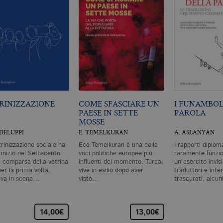
da inserzionisti di terze parti
RINIZZAZIONE
COME SFASCIARE UN
I FUNAMBOL
PAESE IN SETTE
PAROLA
MOSSE
ODELUPPI
E. TEMELKURAN
A. ASLANYAN
trinizzazione sociale ha
Ece Temelkuran è una delle
I rapporti diplom
 inizio nel Settecento
voci politiche europee più
raramente funzi
a comparsa della vetrina
influenti del momento. Turca,
un esercito invisi
er la prima volta,
vive in esilio dopo aver
traduttori e inte
va in scena…
visto…
trascurati, alcun
14,00€
13,00€