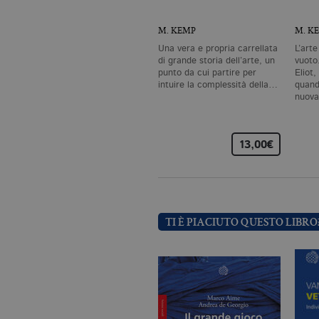
Nome
Do
M. KEMP
M. K
CookieScriptConsent
.bo
Una vera e propria carrellata
L’art
di grande storia dell’arte, un
vuoto
punto da cui partire per
Eliot
_ga
.bo
intuire la complessità della…
quand
nuova
13,00€
_gid
.bo
_gat_UA-96327731-1
.bo
TI È PIACIUTO QUESTO LIBRO
Nome
Dominio
_fbp
.bollatiboringhieri