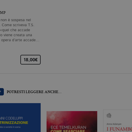
minio
Scadenza
Descrizione
EMP
llatiboringhieri.it
1 mese
Questo cookie viene utilizzato dal servizio Cookie-Scri
preferenze di consenso sui cookie dei visitatori. È nece
e non è sospesa nel
cookie di Cookie-Script.com funzioni correttamente.
. Come scriveva T.S.
, «quel che accade
llatiboringhieri.it
2 anni
Questo nome di cookie è associato a Google Universal 
o viene creata una
aggiornamento significativo del servizio di analisi pi
Google. Questo cookie viene utilizzato per distinguer
 opera d’arte accade…
un numero generato in modo casuale come identificator
ogni richiesta di pagina in un sito e utilizzato per calcola
sessioni e campagne per i rapporti di analisi dei siti.
18,00€
llatiboringhieri.it
1 giorno
Questo cookie è impostato da Google Analytics. Memo
univoco per ogni pagina visitata e viene utilizzato per 
delle visualizzazioni di pagina.
llatiboringhieri.it
1 minuto
Si tratta di un cookie di tipo pattern impostato da Goog
l'elemento pattern sul nome contiene il numero identi
dell'account o del sito Web a cui si riferisce. È una var
viene utilizzato per limitare la quantità di dati registr
?
POTRESTI LEGGERE ANCHE…
alto volume di traffico.
Scadenza
Descrizione
.it
3 mesi
Utilizzato da Facebook per fornire una serie di prodotti pubblicitari 