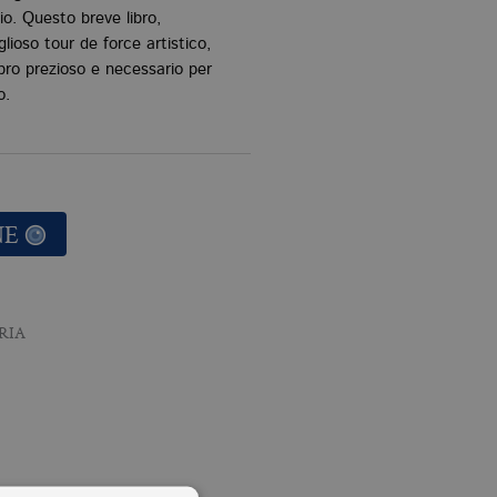
nio. Questo breve libro,
lioso tour de force artistico,
bro prezioso e necessario per
o.
NE
RIA