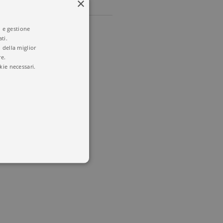
×
i e gestione
ti.
 della miglior
re.
kie necessari.
 utenti e la gestione
delle condizioni previste dal