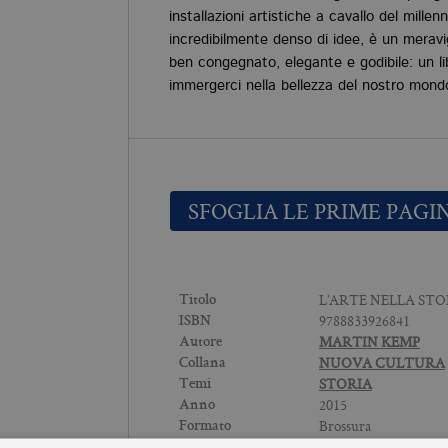
installazioni artistiche a cavallo del millen
incredibilmente denso di idee, è un meravig
ben congegnato, elegante e godibile: un li
immergerci nella bellezza del nostro mond
SFOGLIA LE PRIME PAGI
L’ARTE NELLA STO
Titolo
9788833926841
ISBN
MARTIN KEMP
Autore
NUOVA CULTURA
Collana
STORIA
Temi
2015
Anno
Brossura
Formato
227
N° di pagine