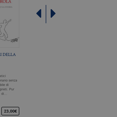
I DELLA
L’INTRIGO
BREVE STORIA DI
SPALLANZANI
CHIUNQUE SIA MAI
VISSUTO
P. MAZZARELLO
A. RUTHERFORD
atici
Il leggendario mago della
Questo libro parla di te,
onano senza
sperimentazione, Lazzaro
proprio di te in prima
bile di
Spallanzani, era un affermato
persona. Di te e di tutti i
rpreti. Pur
professore di storia naturale
cento e più miliardi di esser
i di…
a Pavia quando…
umani che sono…
23,00€
25,00€
15,00€