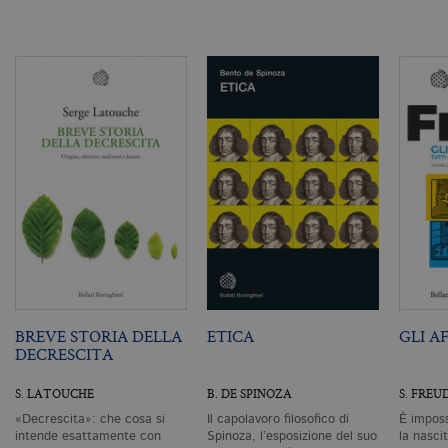
ut
a
n
ge
m
c
id
de
in
ri
pa
si
pe
da
vi
se
ca
ra
an
_gid
.bollatiboringhieri.it
1 giorno
Q
è 
G
An
BREVE STORIA DELLA
ETICA
GLI A
M
DECRESCITA
ag
va
pe
S. LATOUCHE
B. DE SPINOZA
S. FREU
pa
e 
«Decrescita»: che cosa si
Il capolavoro filosofico di
È imposs
ut
intende esattamente con
Spinoza, l’esposizione del suo
la nascit
co