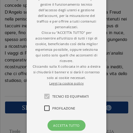
gestire il funzionamento tecnico
concede spazio alle sue fragilità.
dell'accesso degli utenti e gestione
D’Angelo segue così i complessi percorsi tracciati da Freud
dell'account, per la misurazione del
nella penisola, usando come bussola i frammenti contenuti nei
traffico e per offrire a tutti contenuti
taccuini inediti, le numerose lettere e l’immenso corpus di
personalizzati.
Clicca su "ACCETTA TUTTO" per
opere, fino a scorgere tra le pagine i pensieri ancora in nuce,
acconsentire all'utilizzo di tutti i tipi di
spesso anticipatori di teorie sviluppate in seguito, e giungendo
cookie, beneficiando così della miglior
a ricostruire la nascita della psicoanalisi.
esperienza possibile, oppure seleziona
I viaggi di Freud in Italia si configura dunque come un’analisi
qui sotto solo quelli che acconsenti di
comparativa dell’intera opera freudiana, un lavoro di
ricevere.
Cliccando sulla X collocata in alto a destra
ricostruzione storico-documentale tra materiali finora inediti,
si chiuderà il banner e si darà il consenso
che ci offre uno sguardo esclusivo e privilegiato sulla vita dello
solo ai cookie necessari.
studioso, oltre che dell’uomo.
Leggi la cookie policy
TECNICI ED EQUIPARATI
SFOGLIA LE PRIME PAGINE
PROFILAZIONE
ACCETTA TUTTO
I VIAGGI DI FREUD IN ITALIA
Titolo