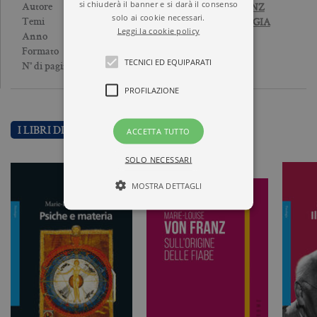
si chiuderà il banner e si darà il consenso
MARIE-LOUISE VON FRANZ
Autore
solo ai cookie necessari.
PSICOANALISI E PSICOLOGIA
Temi
Leggi la cookie policy
1995
Anno
Brossura
Formato
TECNICI ED EQUIPARATI
256
N° di pagine
PROFILAZIONE
ACCETTA TUTTO
I LIBRI DI MARIE-LOUISE VON FRANZ
SOLO NECESSARI
MOSTRA DETTAGLI
Tecnici ed equiparati
Profilazione
I cookie tecnici sono strettamente
necessari, consentono la funzionalità
del sito Web principale come l'accesso