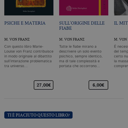
degli utenti e la gestione dell'account. Il
sito Web non può essere utilizzato
correttamente senza i cookie
strettamente necessari. Col rispetto
delle condizioni previste dal Garante, i
PSICHE E MATERIA
SULL’ORIGINE DELLE
IL MI
cookie analitici sono equiparati ai
FIABE
tecnici e dunque non necessitano del
consenso.
M. VON FRANZ
M. VON FRANZ
M. VON
Nome
Dominio
Scadenza
De
Con questo libro Marie-
Tutte le fiabe mirano a
È necess
CookieScriptConsent
.bollatiboringhieri.it
1 mese
Q
Louise von Franz contribuisce
descrivere un solo evento
del tem
vi
in modo originale al dibattito
psichico, sempre identico,
certo nu
da
sull’interazione problematica
ma di tale complessità e
la mass
C
Sc
tra universo…
portata che occorrono…
compren
ri
pr
co
co
27,00€
6,00€
vi
ne
il
co
C
Sc
fu
co
TI È PIACIUTO QUESTO LIBRO?
_ga
.bollatiboringhieri.it
2 anni
Q
di