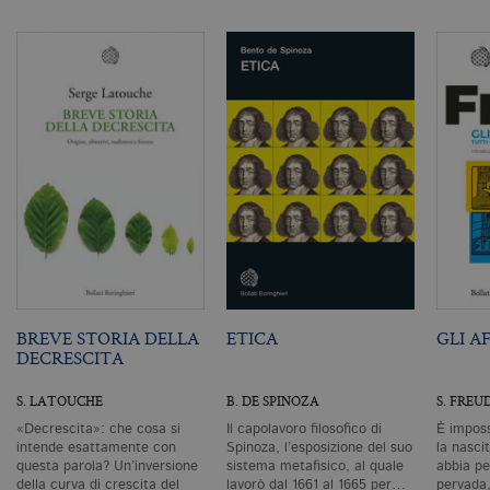
as
G
Un
An
u
a
si
de
an
c
ut
G
Q
vi
pe
ut
a
n
ge
m
c
id
BREVE STORIA DELLA
ETICA
GLI A
de
DECRESCITA
in
ri
pa
S. LATOUCHE
B. DE SPINOZA
S. FREU
si
pe
«Decrescita»: che cosa si
Il capolavoro filosofico di
È imposs
da
intende esattamente con
Spinoza, l’esposizione del suo
la nascit
vi
questa parola? Un’inversione
sistema metafisico, al quale
abbia pe
se
ca
della curva di crescita del
lavorò dal 1661 al 1665 per…
pervada,