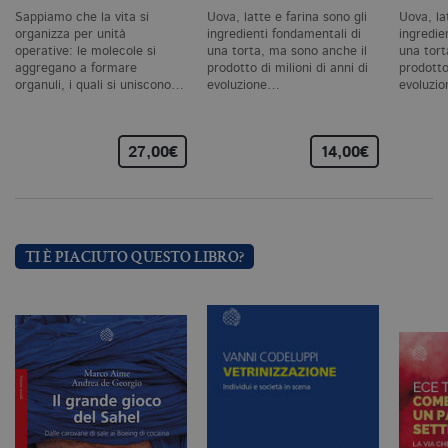
cookie analitici sono equiparati ai
Sappiamo che la vita si
Uova, latte e farina sono gli
Uova, la
tecnici e dunque non necessitano del
organizza per unità
ingredienti fondamentali di
ingredie
consenso.
operative: le molecole si
una torta, ma sono anche il
una tort
aggregano a formare
prodotto di milioni di anni di
prodotto 
Nome
Dominio
Scadenza
De
organuli, i quali si uniscono…
evoluzione…
evoluzi
CookieScriptConsent
.bollatiboringhieri.it
1 mese
Q
vi
da
C
27,00€
14,00€
Sc
ri
pr
co
co
vi
ne
il
TI È PIACIUTO QUESTO LIBRO?
co
C
Sc
fu
co
_ga
.bollatiboringhieri.it
2 anni
Q
di
as
G
Un
An
u