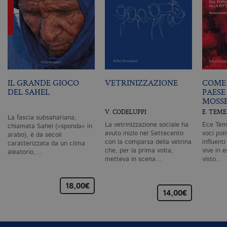
a
si
de
an
c
ut
G
Q
vi
pe
ut
IL GRANDE GIOCO
VETRINIZZAZIONE
COME 
a
n
DEL SAHEL
PAESE
ge
MOSS
m
c
V. CODELUPPI
E. TEM
id
La fascia subsahariana,
de
La vetrinizzazione sociale ha
Ece Teme
chiamata Sahel («sponda» in
in
avuto inizio nel Settecento
voci pol
arabo), è da secoli
ri
con la comparsa della vetrina
influent
caratterizzata da un clima
pa
che, per la prima volta,
vive in e
si
aleatorio,…
pe
metteva in scena…
visto…
da
vi
se
18,00€
ca
14,00€
ra
an
_gid
.bollatiboringhieri.it
1 giorno
Q
è 