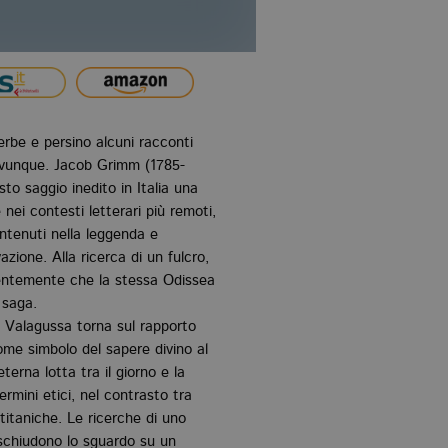
serbe e persino alcuni racconti
 ovunque. Jacob Grimm (1785-
esto saggio inedito in Italia una
 nei contesti letterari più remoti,
ontenuti nella leggenda e
azione. Alla ricerca di un fulcro,
ndentemente che la stessa Odissea
 saga.
 Valagussa torna sul rapporto
ome simbolo del sapere divino al
terna lotta tra il giorno e la
n termini etici, nel contrasto tra
 titaniche. Le ricerche di uno
schiudono lo sguardo su un