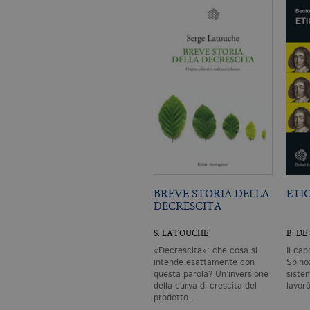
Nome
Dominio
_fbp
.bollatiboringhieri
BREVE STORIA DELLA
ETI
DECRESCITA
S. LATOUCHE
B. DE
«Decrescita»: che cosa si
Il cap
intende esattamente con
Spinoz
questa parola? Un’inversione
siste
della curva di crescita del
lavor
prodotto…