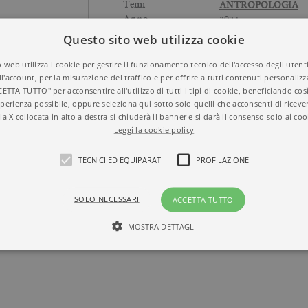
ANTROPOLOGIA
Temi
2024
Anno
Brossura
Formato
Questo sito web utilizza cookie
112
N° di pagine
 web utilizza i cookie per gestire il funzionamento tecnico dell'accesso degli utent
ll'account, per la misurazione del traffico e per offrire a tutti contenuti personalizza
CETTA TUTTO" per acconsentire all'utilizzo di tutti i tipi di cookie, beneficiando così
perienza possibile, oppure seleziona qui sotto solo quelli che acconsenti di riceve
la X collocata in alto a destra si chiuderà il banner e si darà il consenso solo ai coo
Leggi la cookie policy
TECNICI ED EQUIPARATI
PROFILAZIONE
SOLO NECESSARI
ACCETTA TUTTO
MOSTRA DETTAGLI
Tecnici ed equiparati
Profilazione
mente necessari, consentono la funzionalità del sito Web principale come l'accesso degli