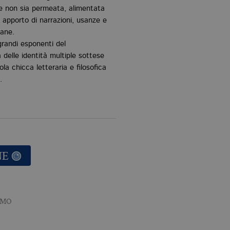
e non sia permeata, alimentata
apporto di narrazioni, usanze e
tane.
grandi esponenti del
 delle identità multiple sottese
la chicca letteraria e filosofica
.
NE
EMO