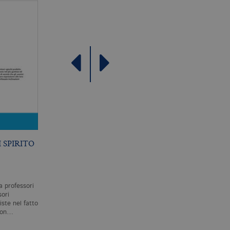
come offerte in tempo reale
 SPIRITO
ESSERE DISPERSI
RIFERIMENTO ED
ESISTENZA
S. ZABALA
S. KRIPKE
a professori
Sempre più spesso, politici e
Riferimento ed esistenza
ori
filosofi si presentano come
raccoglie i testi delle sei
ste nel fatto
portatori ultimi della verità.
lezioni che Saul Kripke tenn
 non…
La realtà di cui…
per le prestigiose «John
Locke…