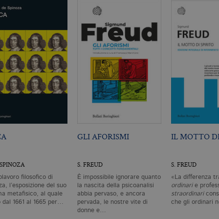
Scadenza
Descrizione
.it
3 mesi
Utilizzato da Facebook per fornire una serie di prodotti pubblicitari 
da inserzionisti di terze parti
CA
GLI AFORISMI
IL MOTTO DI
 SPINOZA
S. FREUD
S. FREUD
olavoro filosofico di
È impossibile ignorare quanto
«La differenza tr
a, l’esposizione del suo
la nascita della psicoanalisi
ordinari
e profess
ma metafisico, al quale
abbia pervaso, e ancora
straordinari
consi
ò dal 1661 al 1665 per…
pervada, le nostre vite di
che gli ordinari
donne e…