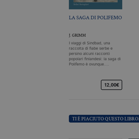
dell'account. Il sito Web non
Garante, i cookie analitici 
LA SAGA DI POLIFEMO
Nome
Do
CookieScriptConsent
.bo
J. GRIMM
I viaggi di Sindbad, una
_ga
.bo
raccolta di fiabe serbe e
persino alcuni racconti
popolari finlandesi: la saga di
Polifemo è ovunque.…
_gid
.bo
12,00€
_gat_UA-96327731-1
.bo
TI È PIACIUTO QUESTO LIBRO