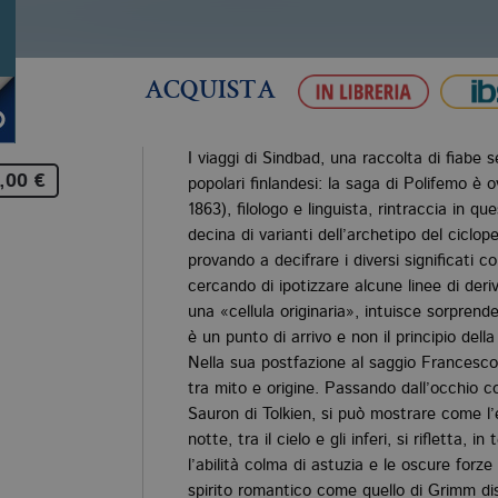
ACQUISTA
I viaggi di Sindbad, una raccolta di fiabe 
,00 €
popolari finlandesi: la saga di Polifemo è
1863), filologo e linguista, rintraccia in qu
decina di varianti dell’archetipo del ciclope
provando a decifrare i diversi significati c
cercando di ipotizzare alcune linee di deriv
una «cellula originaria», intuisce sorpre
è un punto di arrivo e non il principio della
Nella sua postfazione al saggio Francesco
tra mito e origine. Passando dall’occhio c
Sauron di Tolkien, si può mostrare come l’e
notte, tra il cielo e gli inferi, si rifletta, i
l’abilità colma di astuzia e le oscure forze
spirito romantico come quello di Grimm di