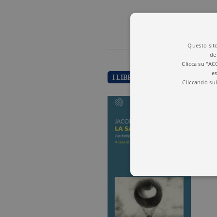
Questo sito
de
Clicca su "AC
es
I LIBRI DI JACOB GRIMM
Cliccando sul
I cookie tecnici sono stretta