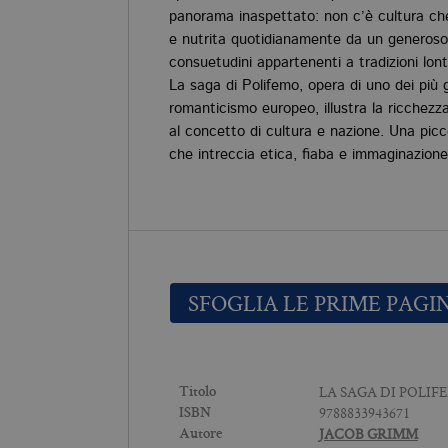
panorama inaspettato: non c’è cultura ch
e nutrita quotidianamente da un generoso 
consuetudini appartenenti a tradizioni lon
La saga di Polifemo, opera di uno dei più 
romanticismo europeo, illustra la ricchezza
al concetto di cultura e nazione. Una picco
che intreccia etica, fiaba e immaginazione
SFOGLIA LE PRIME PAGI
LA SAGA DI POLIF
Titolo
9788833943671
ISBN
JACOB GRIMM
Autore