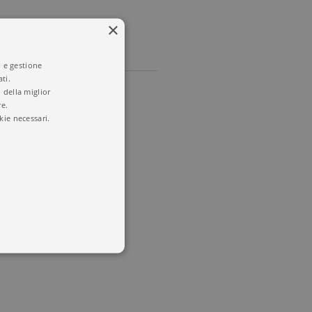
×
i e gestione
ti.
 della miglior
re.
kie necessari.
 utenti e la gestione