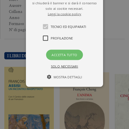
si chiuderà il banner e si darà il consenso
FRANÇOIS CHENG
Autore
solo ai cookie necessari.
INCIPIT
Collana
Leggi la cookie policy
2007
Anno
Brossura
Formato
TECNICI ED EQUIPARATI
144
N° di pagine
PROFILAZIONE
ACCETTA TUTTO
I LIBRI DI FRANÇOIS CHENG
SOLO NECESSARI
MOSTRA DETTAGLI
Tecnici ed equiparati
Profilazione
I cookie tecnici sono strettamente
necessari, consentono la funzionalità
del sito Web principale come l'accesso