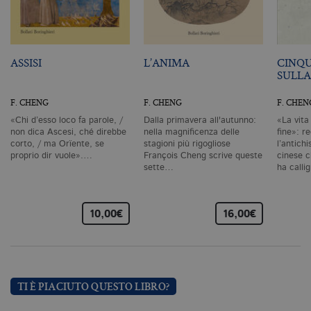
degli utenti e la gestione dell'account. Il
sito Web non può essere utilizzato
correttamente senza i cookie
strettamente necessari. Col rispetto
delle condizioni previste dal Garante, i
cookie analitici sono equiparati ai
ASSISI
L’ANIMA
CINQU
tecnici e dunque non necessitano del
SULL
consenso.
F. CHENG
F. CHENG
F. CHEN
Nome
Dominio
Scadenza
De
«Chi d’esso loco fa parole, /
Dalla primavera all'autunno:
«La vita
CookieScriptConsent
.bollatiboringhieri.it
1 mese
Q
non dica Ascesi, ché direbbe
nella magnificenza delle
fine»: re
vi
da
corto, / ma Orïente, se
stagioni più rigogliose
l’antich
C
proprio dir vuole».…
François Cheng scrive queste
cinese 
Sc
sette…
ha calli
ri
…
pr
co
co
vi
10,00€
16,00€
ne
il
co
C
Sc
fu
co
TI È PIACIUTO QUESTO LIBRO?
_ga
.bollatiboringhieri.it
2 anni
Q
di