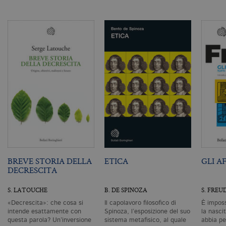
as
G
Un
An
u
a
si
de
an
c
ut
G
Q
vi
pe
ut
a
n
ge
m
c
id
BREVE STORIA DELLA
ETICA
GLI A
de
DECRESCITA
in
ri
pa
S. LATOUCHE
B. DE SPINOZA
S. FREU
si
pe
«Decrescita»: che cosa si
Il capolavoro filosofico di
È imposs
da
vi
intende esattamente con
Spinoza, l’esposizione del suo
la nascit
se
questa parola? Un’inversione
sistema metafisico, al quale
abbia pe
ca