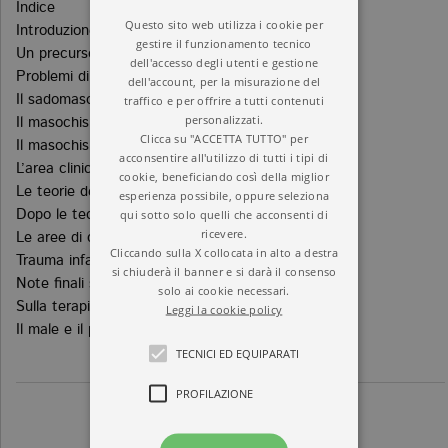
Indice
Questo sito web utilizza i cookie per
Introduzione
gestire il funzionamento tecnico
Un precursore
dell'accesso degli utenti e gestione
Problemi di terminologia e definizione
dell'account, per la misurazione del
traffico e per offrire a tutti contenuti
Il sadomasochismo e la depressione
personalizzati.
Il masochismo femmineo o il caso dell’uomo dei lupi
Clicca su "ACCETTA TUTTO" per
Il masochismo ascetico
acconsentire all'utilizzo di tutti i tipi di
L’area clinica della perversione
cookie, beneficiando così della miglior
Le teorie della perversione sadomasochistica
esperienza possibile, oppure seleziona
qui sotto solo quelli che acconsenti di
Dopo le teorie
ricevere.
Le aree di contiguità
Cliccando sulla X collocata in alto a destra
Trauma infantile e perversione
si chiuderà il banner e si darà il consenso
Note finali sui tre paradigmi
solo ai cookie necessari.
Sulla terapia psicoanalitica delle perversioni
Leggi la cookie policy
Il male e il piacere: un punto di vista psicoanalitico
TECNICI ED EQUIPARATI
PROFILAZIONE