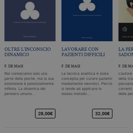
vi
da
C
Sc
ri
pr
co
co
vi
ne
il
OLTRE L’INCONSCIO
LAVORARE CON
LA PE
co
C
DINAMICO
PAZIENTI DIFFICILI
SADO
Sc
fu
co
F. DE MASI
F. DE MASI
F. DE M
_ga
.bollatiboringhieri.it
2 anni
Q
Noi conosciamo solo una
La tecnica analitica è stata
L’autore 
di
parte della psiche, ma la sua
concepita per curare pazienti
della tr
as
estensione è potenzialmente
mediamente nevrotici. Perciò
psicoana
G
infinita. La dinamica del
si tende ad applicare lo
correnti
Un
An
pensiero umano…
stesso metodo…
delle pe
u
a
si
de
28,00€
32,00€
an
c
ut
G
Q