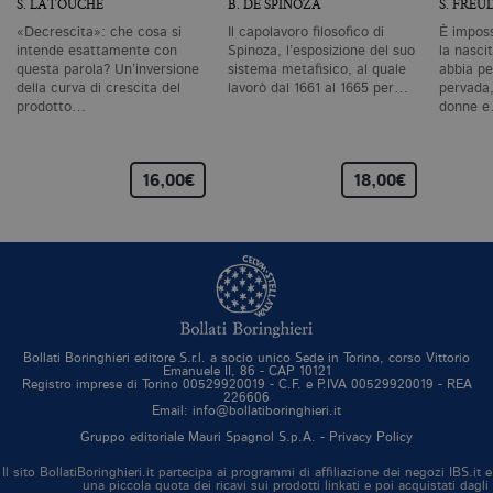
S. LATOUCHE
B. DE SPINOZA
S. FREU
ut
co
«Decrescita»: che cosa si
Il capolavoro filosofico di
È imposs
te
intende esattamente con
Spinoza, l’esposizione del suo
la nascit
de
questa parola? Un’inversione
sistema metafisico, al quale
abbia pe
vi
di
della curva di crescita del
lavorò dal 1661 al 1665 per…
pervada,
prodotto…
donne 
_gat_UA-96327731-1
.bollatiboringhieri.it
1 minuto
Si
co
pa
i
16,00€
18,00€
G
An
cu
pa
n
il
id
u
de
de
cu
È
Bollati Boringhieri editore S.r.l. a socio unico Sede in Torino, corso Vittorio
va
Emanuele II, 86 - CAP 10121
co
Registro imprese di Torino 00529920019 - C.F. e P.IVA 00529920019 - REA
vi
226606
pe
Email: info@bollatiboringhieri.it
qu
Gruppo editoriale Mauri Spagnol S.p.A. -
Privacy Policy
da
da
si
Il sito BollatiBoringhieri.it partecipa ai programmi di affiliazione dei negozi IBS.
una piccola quota dei ricavi sui prodotti linkati e poi acquistati dagli
al