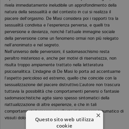
rivela immediatamente ineludibile un approfondimento della
natura della sessualità e del contesto in cui si realizza il
piacere dell’orgasmo. De Masi considera poi i rapporti tra la
sessualità condivisa e l’esperienza perversa, e quelli tra
perversione e devianza, nonché l’attuale immagine sociale
della perversione come un fenomeno ormai non più relegato
nell’anonimato e nel segreto.
Nell’universo delle perversioni, il sadomasochismo resta
peraltro misterioso e, anche per motivi di riservatezza, non
risulta troppo ampiamente trattato nella letteratura
psicoanalitica. L’indagine di De Masi lo porta ad accentuarne
l’aspetto pericoloso ed estremo, quello che coincide con la
sessualizzazione del piacere distruttivo.L’autore non trascura
tuttavia la possibilità che comportamenti perversi o fantasie
sadomasochistiche agite siano spesso sintomatici della
riattualizzazione di altre esperienze, e che in tali
comportamenti il piacere si colleghi al dispiacere traumatico di
×
Questo sito web utilizza
vissuti dolorosi del passato.
cookie