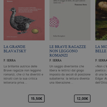
I cookie tecnici sono strettamente
necessari, consentono la funzionalità
del sito Web principale come l'accesso
degli utenti e la gestione dell'account. Il
sito Web non può essere utilizzato
correttamente senza i cookie
strettamente necessari. Col rispetto
delle condizioni previste dal Garante, i
cookie analitici sono equiparati ai
tecnici e dunque non necessitano del
consenso.
LA GRANDE
LE BRAVE RAGAZZE
LA MO
Nome
Dominio
Scadenza
De
BLAVATSKY
NON LEGGONO
BELLE
ROMANZI
CookieScriptConsent
.bollatiboringhieri.it
1 mese
Q
vi
F. SERRA
F. SERRA
F. SERR
da
C
La brillante autrice delle
Un saggio divertente che
«Non c’è
Sc
Brave ragazze non leggono
libera le lettrici dal giogo
poetico 
ri
romanzi, che ci ha divertiti e
imposto da secoli di posizione
di una b
pr
istruiti con la sua critica
subalterna: la lettura diventa
Edgar A
co
co
letteraria priva…
una liberazione…
dell’Ot
vi
ne
il
co
15,50€
12,00€
C
Sc
fu