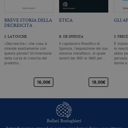
ri
pa
si
pe
da
BREVE STORIA DELLA
ETICA
GLI A
vi
DECRESCITA
se
ca
ra
S. LATOUCHE
B. DE SPINOZA
S. FREU
an
«Decrescita»: che cosa si
Il capolavoro filosofico di
È imposs
_gid
.bollatiboringhieri.it
1 giorno
Q
è 
intende esattamente con
Spinoza, l’esposizione del suo
la nascit
G
questa parola? Un’inversione
sistema metafisico, al quale
abbia pe
An
della curva di crescita del
lavorò dal 1661 al 1665 per…
pervada,
M
prodotto…
donne 
ag
va
pe
pa
e 
16,00€
18,00€
ut
co
te
de
vi
di
_gat_UA-96327731-1
.bollatiboringhieri.it
1 minuto
Si
co
pa
i