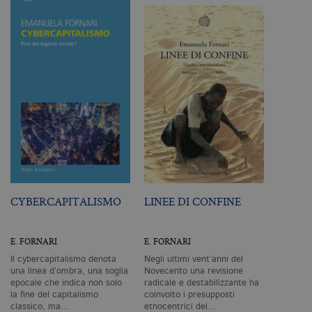
Profilazione
I cookie tecnici sono strettamente
necessari, consentono la funzionalità
del sito Web principale come l'accesso
degli utenti e la gestione dell'account. Il
sito Web non può essere utilizzato
correttamente senza i cookie
strettamente necessari. Col rispetto
delle condizioni previste dal Garante, i
cookie analitici sono equiparati ai
tecnici e dunque non necessitano del
consenso.
Nome
Dominio
Scadenza
De
CookieScriptConsent
.bollatiboringhieri.it
1 mese
Q
CYBERCAPITALISMO
LINEE DI CONFINE
vi
da
C
Sc
E. FORNARI
E. FORNARI
ri
pr
Il cybercapitalismo denota
Negli ultimi vent’anni del
co
una linea d’ombra, una soglia
Novecento una revisione
co
vi
epocale che indica non solo
radicale e destabilizzante ha
ne
la fine del capitalismo
coinvolto i presupposti
il
classico, ma…
etnocentrici del…