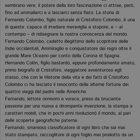
sembrano vere; il potere della loro fascinazione ci attrae, però,
fino ad ammaliarci e a lasciarci senza fiato. La storia di
Fernando Colombo, figlio naturale di Cristoforo Colombo, è una
di queste: capace di irradiare meraviglia e stupore, e – al
contempo – di ridisegnare la nostra conoscenza del mondo.
Fernando Colombo, cadetto illegittimo dello scopritore delle
Indie occidentali, Ammiraglio e conquistatore dei regni oltre il
grande Mare Oceano per conto della Corona di Spagna.
Hernando Colón, figlio bastardo, eppure profondamente amato,
primo biografo di Cristoforo, viaggiatore avventuroso egli
stesso, che con le Historie della vita e dei fatti di Cristoforo
Colombo ci ha lasciato il resoconto delle alterne fortune dei
quattro viaggi del padre nelle Americhe.
Fernando, lettore onnivoro e vorace, preso da bruciante
passione per una nuova e dirompente invenzione, la stampa a
caratteri mobili, che in pochi anni rivoluzionò il mondo, al pari
delle scoperte geografiche paterne.
Fernando, smanioso classificatore di ogni libro che sia mai
stato stampato, raccoglitore di ogni foglio mai prodotto da un