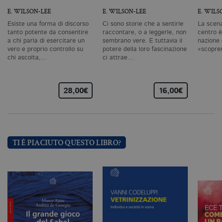
u
a
E. WILSON-LEE
E. WILSON-LEE
E. WILS
si
de
Esiste una forma di discorso
Ci sono storie che a sentirle
La scena
an
tanto potente da consentire
raccontare, o a leggerle, non
centro è
c
a chi parla di esercitare un
sembrano vere. E tuttavia il
nazione 
ut
vero e proprio controllo su
potere della loro fascinazione
«scopre
G
chi ascolta,…
ci attrae…
Q
vi
pe
ut
a
28,00€
16,00€
n
ge
m
c
id
de
in
ri
TI È PIACIUTO QUESTO LIBRO?
pa
si
pe
da
vi
se
ca
ra
an
_gid
.bollatiboringhieri.it
1 giorno
Q