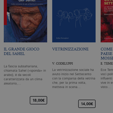
è 
G
An
M
ag
va
pe
pa
e 
ut
co
te
de
vi
IL GRANDE GIOCO
VETRINIZZAZIONE
COME 
di
DEL SAHEL
PAESE
MOSS
_gat_UA-96327731-1
.bollatiboringhieri.it
1 minuto
Si
co
V. CODELUPPI
E. TEM
pa
La fascia subsahariana,
i
La vetrinizzazione sociale ha
Ece Teme
chiamata Sahel («sponda» in
G
avuto inizio nel Settecento
voci pol
arabo), è da secoli
An
con la comparsa della vetrina
influent
caratterizzata da un clima
cu
che, per la prima volta,
vive in e
pa
aleatorio,…
n
metteva in scena…
visto…
il
id
u
18,00€
de
14,00€
de
cu
È