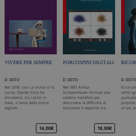
CookieScriptConsent
.bollatiboringhieri.it
1 mese
Q
vi
da
C
Sc
ri
pr
co
co
vi
ne
il
co
C
VIVERE PER SEMPRE
PORCOSPINI DIGITALI
RICOR
Sc
fu
co
D. SISTO
D. SISTO
D. SISTO
_ga
.bollatiboringhieri.it
2 anni
Q
di
Nel 2018, con
La morte si fa
Nel 1851 Arthur
Ecco che
as
social
, Davide Sisto ha
Schopenhauer formula una
ultimi g
G
Un
introdotto, tra i primi in
celebre metafora per
puntual
An
Italia, il tema della morte
descrivere la difficoltà di
propone 
u
digitale.…
articolare il rapporto tra
un po’ 
a
vicinanza…
si
de
an
c
14,00€
18,00€
ut