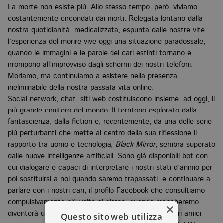
La morte non esiste più. Allo stesso tempo, però, viviamo
costantemente circondati dai morti. Relegata lontano dalla
nostra quotidianità, medicalizzata, espunta dalle nostre vite,
l’esperienza del morire vive oggi una situazione paradossale,
quando le immagini e le parole dei cari estinti tornano e
irrompono all’improvviso dagli schermi dei nostri telefoni.
Moriamo, ma continuiamo a esistere nella presenza
ineliminabile della nostra passata vita online.
Social network, chat, siti web costituiscono insieme, ad oggi, il
più grande cimitero del mondo. Il territorio esplorato dalla
fantascienza, dalla fiction e, recentemente, da una delle serie
più perturbanti che mette al centro della sua riflessione il
rapporto tra uomo e tecnologia,
Black Mirror
, sembra superato
dalle nuove intelligenze artificiali. Sono già disponibili bot con
cui dialogare e capaci di interpretare i nostri stati d’animo per
poi sostituirsi a noi quando saremo trapassati, e continuare a
parlare con i nostri cari; il profilo Facebook che consultiamo
compulsivamente più volte al giorno, quando mancheremo,
×
diventerà una vera e propria lapide virtuale, e i nostri amici
Questo sito web utilizza