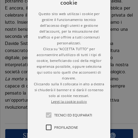
cookie
potranno continuare a farci gli auguri ogni anno nell’aldilà.
E ancora, il web è diventata la più grande piazza pubblica per
Questo sito web utilizza i cookie per
celebrare il ricordo o condividere anche l’esperienza privata del
gestire il funzionamento tecnico
lutto. Insieme piangiamo i nostri cari, insieme ricordiamo i
dell'accesso degli utenti e gestione
nostri beniamini. Insieme, in un futuro prossimo, vivremo una
dell'account, per la misurazione del
seconda vita nella realtà virtuale.
traffico e per offrire a tutti contenuti
personalizzati.
Davide Sisto, giovane filosofo che da lungo tempo ha
Clicca su "ACCETTA TUTTO" per
consacrato i suoi studi alla relazione tra morte e cultura
acconsentire all'utilizzo di tutti i tipi di
digitale, per la prima volta mette insieme un discorso
cookie, beneficiando così della miglior
interpretativo che ha al centro il rapporto nuovo della nostra
esperienza possibile, oppure seleziona
qui sotto solo quelli che acconsenti di
società con la morte indotto dall’avanzamento tecnologico.
ricevere.
La morte si fa social
è il migliore esempio di umanesimo
Cliccando sulla X collocata in alto a destra
capace di confrontarsi con l’era digitale. L’uomo ha sempre
si chiuderà il banner e si darà il consenso
pensato la morte. Oggi più che mai, il digitale offre
solo ai cookie necessari.
un’opportunità per ripensare la morte in una prospettiva
Leggi la cookie policy
rivoluzionata.
TECNICI ED EQUIPARATI
PROFILAZIONE
SFOGLIA LE PRIME PAGINE