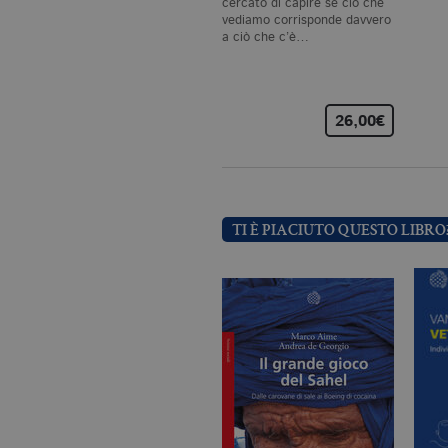
cercato di capire se ciò che
vediamo corrisponde davvero
a ciò che c’è…
26,00€
Nome
Dominio
_fbp
.bollatiboringhieri
TI È PIACIUTO QUESTO LIBRO