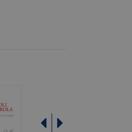
ficativo univoco
iazione del cookie _gat che
ati da Google su siti Web ad
come offerte in tempo reale