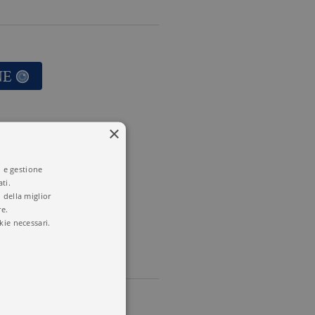
NE
×
i e gestione
LATI
ti.
 della miglior
re.
kie necessari.