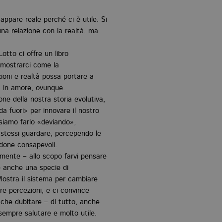
pare reale perché ci è utile. Si
na relazione con la realtà, ma
tto ci offre un libro
 mostrarci come la
ioni e realtà possa portare a
o, in amore, ovunque.
ne della nostra storia evolutiva,
a fuori» per innovare il nostro
ossiamo farlo «deviando»,
stessi guardare, percependo le
done consapevoli.
mente – allo scopo farvi pensare
è anche una specie di
 Mostra il sistema per cambiare
stre percezioni, e ci convince
 che dubitare – di tutto, anche
sempre salutare e molto utile.