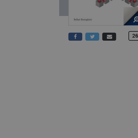
26
336 PAGINE