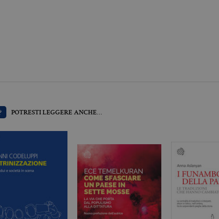
l'elemento pattern sul nome contiene il numero identi
dell'account o del sito Web a cui si riferisce. È una var
viene utilizzato per limitare la quantità di dati registr
alto volume di traffico.
Scadenza
Descrizione
.it
3 mesi
Utilizzato da Facebook per fornire una serie di prodotti pubblicitari 
da inserzionisti di terze parti
?
POTRESTI LEGGERE ANCHE…