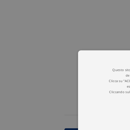
Questo sito
de
Clicca su "AC
es
Cliccando sul