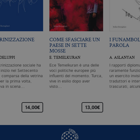
RINIZZAZIONE
COME SFASCIARE UN
I FUNAMBOL
PAESE IN SETTE
PAROLA
MOSSE
ODELUPPI
E. TEMELKURAN
A. ASLANYAN
trinizzazione sociale ha
Ece Temelkuran è una delle
I rapporti diplom
 inizio nel Settecento
voci politiche europee più
raramente funzi
a comparsa della vetrina
influenti del momento. Turca,
un esercito invisi
er la prima volta,
vive in esilio dopo aver
traduttori e inte
va in scena…
visto…
trascurati, alcun
14,00€
13,00€