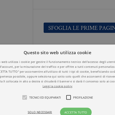
SFOGLIA LE PRIME PAGI
PERCEZIONI
Titolo
Questo sito web utilizza cookie
9788833927053
ISBN
BEAU LOTTO
Autore
 web utilizza i cookie per gestire il funzionamento tecnico dell'accesso degli utent
NUOVI SAGGI BOL
ll'account, per la misurazione del traffico e per offrire a tutti contenuti personalizza
Collana
CETTA TUTTO" per acconsentire all'utilizzo di tutti i tipi di cookie, beneficiando così
BORINGHIERI
perienza possibile, oppure seleziona qui sotto solo quelli che acconsenti di riceve
SCIENZA
Temi
la X collocata in alto a destra si chiuderà il banner e si darà il consenso solo ai coo
2017
Anno
Leggi la cookie policy
Brossura
Formato
336
N° di pagine
TECNICI ED EQUIPARATI
PROFILAZIONE
SOLO NECESSARI
ACCETTA TUTTO