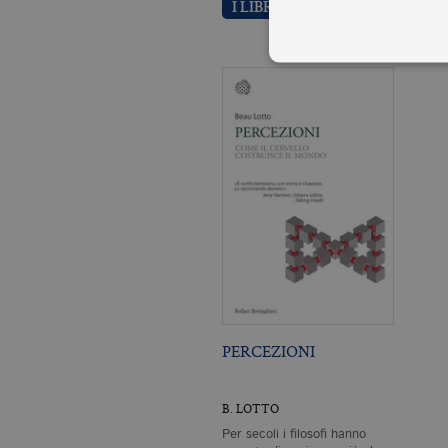
I LIBRI DI BEAU LOTTO
I cookie tecnici sono stretta
dell'account. Il sito Web non
Garante, i cookie analitici 
Nome
Do
CookieScriptConsent
.bo
_ga
.bo
PERCEZIONI
_gid
.bo
B. LOTTO
Per secoli i filosofi hanno
_gat_UA-96327731-1
.bo