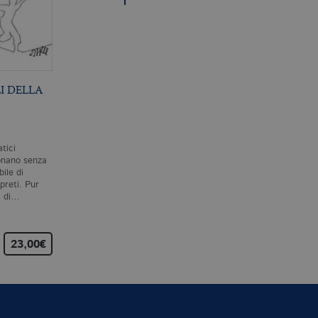
I DELLA
L’INTRIGO
BREVE STORIA DI
SPALLANZANI
CHIUNQUE SIA MAI
VISSUTO
P. MAZZARELLO
A. RUTHERFORD
atici
Il leggendario mago della
Questo libro parla di te,
onano senza
sperimentazione, Lazzaro
proprio di te in prima
bile di
Spallanzani, era un affermato
persona. Di te e di tutti i
rpreti. Pur
professore di storia naturale
cento e più miliardi di esser
i di…
a Pavia quando…
umani che sono…
23,00€
25,00€
15,00€