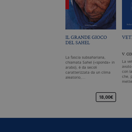
IL GRANDE GIOCO
VET
DEL SAHEL
V. C
La fascia subsahariana,
La ve
chiamata Sahel («sponda» in
avuto
arabo), è da secoli
con l
caratterizzata da un clima
che, p
aleatorio,…
mette
18,00€