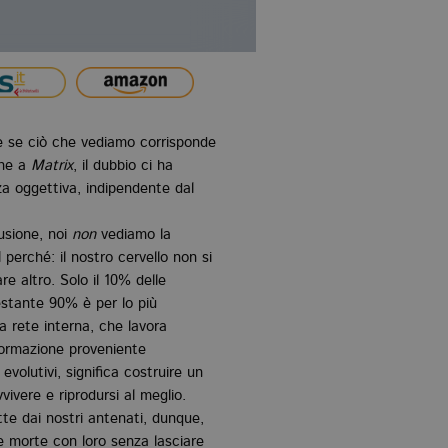
ire se ciò che vediamo corrisponde
one a
Matrix
, il dubbio ci ha
za oggettiva, indipendente dal
lusione, noi
non
vediamo la
perché: il nostro cervello non si
re altro. Solo il 10% delle
restante 90% è per lo più
a rete interna, che lavora
formazione proveniente
evolutivi, significa costruire un
vere e riprodursi al meglio.
atte dai nostri antenati, dunque,
ce morte con loro senza lasciare