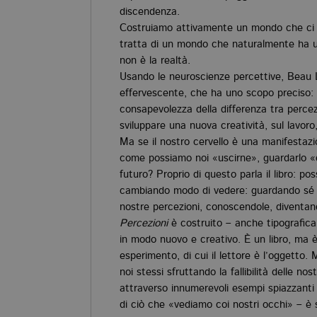
discendenza.
Costruiamo attivamente un mondo che ci ap
tratta di un mondo che naturalmente ha u
non è la realtà.
Usando le neuroscienze percettive, Beau Lo
effervescente, che ha uno scopo preciso:
consapevolezza della differenza tra percez
sviluppare una nuova creatività, sul lavor
Ma se il nostro cervello è una manifestazio
come possiamo noi «uscirne», guardarlo «d
futuro? Proprio di questo parla il libro: p
cambiando modo di vedere: guardando sé 
nostre percezioni, conoscendole, diventan
Percezioni
è costruito – anche tipografica
in modo nuovo e creativo. È un libro, ma 
esperimento, di cui il lettore è l’oggetto.
noi stessi sfruttando la fallibilità delle no
attraverso innumerevoli esempi spiazzanti
di ciò che «vediamo coi nostri occhi» – è 