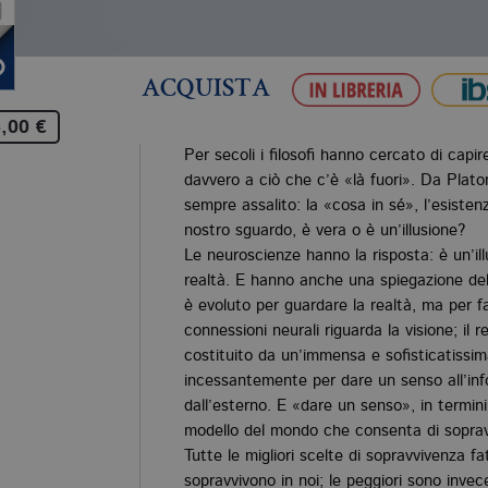
ACQUISTA
,00 €
Per secoli i filosofi hanno cercato di cap
davvero a ciò che c’è «là fuori». Da Plat
sempre assalito: la «cosa in sé», l’esisten
nostro sguardo, è vera o è un’illusione?
Le neuroscienze hanno la risposta: è un’il
realtà. E hanno anche una spiegazione del 
è evoluto per guardare la realtà, ma per fa
connessioni neurali riguarda la visione; il 
costituito da un’immensa e sofisticatissim
incessantemente per dare un senso all’in
dall’esterno. E «dare un senso», in termini 
modello del mondo che consenta di sopravvi
Tutte le migliori scelte di sopravvivenza f
sopravvivono in noi; le peggiori sono inve