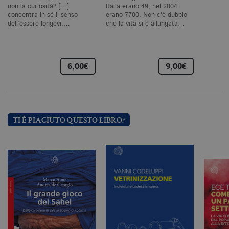
ne
non la curiosità? […]
Italia erano 49, nel 2004
il
concentra in sé il senso
erano 7700. Non c'è dubbio
co
dell’essere longevi.…
che la vita si è allungata…
C
Sc
fu
co
_ga
.bollatiboringhieri.it
2 anni
Q
6,00€
9,00€
di
as
G
Un
An
u
a
si
TI È PIACIUTO QUESTO LIBRO?
de
an
c
ut
G
Q
vi
pe
ut
a
n
ge
m
c
id