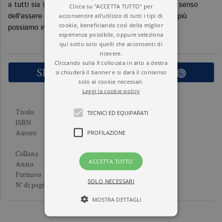
a tutti sia stato dato il medesimo dono, che poi è il senso
Clicca su "ACCETTA TUTTO" per
acconsentire all'utilizzo di tutti i tipi di
dell'essere longevi. Più anni abbiamo a disposizione più
cookie, beneficiando così della miglior
possiamo imparare e conoscere».
esperienza possibile, oppure seleziona
qui sotto solo quelli che acconsenti di
ricevere.
Cliccando sulla X collocata in alto a destra
SFOGLIA LE PRIME PAGINE
si chiuderà il banner e si darà il consenso
solo ai cookie necessari.
Leggi la cookie policy
LONGEVITÀ
TECNICI ED EQUIPARATI
Titolo
9788833923338
ISBN
PROFILAZIONE
UMBERTO VERONESI
,
Autore
MARIAGIOVANNA LUINI
I SAMPIETRINI
Collana
ACCETTA TUTTO
2012
Anno
Brossura
Formato
SOLO NECESSARI
94
N° di pagine
MOSTRA DETTAGLI