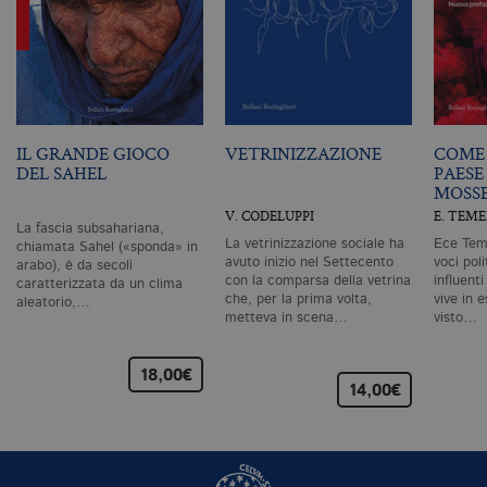
de
in
ri
pa
si
pe
da
vi
se
ca
IL GRANDE GIOCO
VETRINIZZAZIONE
COME 
ra
DEL SAHEL
PAESE
an
MOSS
_gid
.bollatiboringhieri.it
1 giorno
Q
V. CODELUPPI
E. TEM
è 
La fascia subsahariana,
G
La vetrinizzazione sociale ha
Ece Teme
chiamata Sahel («sponda» in
An
avuto inizio nel Settecento
voci pol
arabo), è da secoli
M
con la comparsa della vetrina
influent
ag
caratterizzata da un clima
va
che, per la prima volta,
vive in e
aleatorio,…
pe
metteva in scena…
visto…
pa
e 
ut
co
18,00€
te
14,00€
de
vi
di
_gat_UA-96327731-1
.bollatiboringhieri.it
1 minuto
Si
co